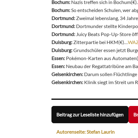
Bochum:
Nazis treffen sich in Bochum(€
Bochum:
So entscheiden Schulen, wer ab
Dortmund:
Zweimal lebenslang, 34 Jah
Dortmund:
Dortmunder stellte Kinderpo
Dortmund:
Juicy Beats Pop-Up-Store öf
Duisburg:
Zitterpartie bei HKM(€)…
WA
Duisburg:
Grundschüler essen jetzt Bur
Essen:
Pokémon-Karten aus Automaten
Essen:
Neubau der Regattatribüne am Bal
Gelsenkirchen:
Darum sollen Flüchtlinge
Gelsenkirchen:
Klinik siegt im Streit um
Beitrag zur Leseliste hinzufügen
Br
Autorenseite: Stefan Laurin