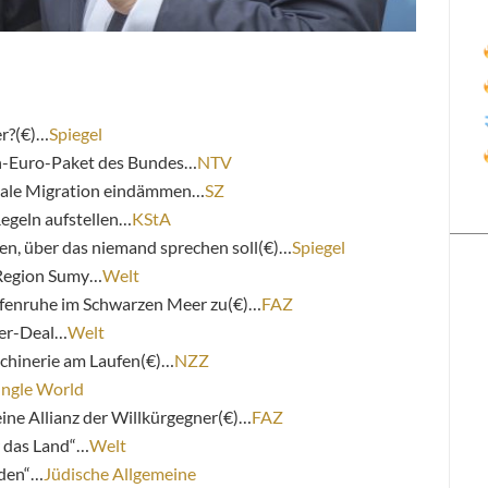
r?(€)…
Spiegel
en-Euro-Paket des Bundes…
NTV
gale Migration eindämmen…
SZ
egeln aufstellen…
KStA
en, über das niemand sprechen soll(€)…
Spiegel
 Region Sumy…
Welt
enruhe im Schwarzen Meer zu(€)…
FAZ
eer-Deal…
Welt
chinerie am Laufen(€)…
NZZ
ungle World
eine Allianz der Willkürgegner(€)…
FAZ
r das Land“…
Welt
iden“…
Jüdische Allgemeine