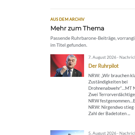
AUS DEM ARCHIV
Mehr zum Thema
Passende Ruhrbarone-Beiträge, vorrangig
im Titel gefunden.
7. August 2026 · Nachri
Der Ruhrpilot
NRW: „Wir brauchen kl
Zuständigkeiten bei
Drohnenabwehr“…MT 
Zwei Terrorverdächtige
NRW festgenommen…B
NRW: Nirgendwo stieg 
Zahl der Badetoten ...
5. August 2026 · Nachri