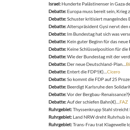
Israel:
Hunderte Palästinenser in Gaza 
Debatte:
Europa muss bereit sein, Krieg 
Debatte:
Schuster kritisiert mangelndes 
Debatte:
Alterspräsident Gysi nervt de
Debatte:
Im Bundestag hat sich was ver
Debatte:
Kein guter Beginn für das neue
Debatte:
Keine Schlüsselposition für di
Debatte:
Wie der Bundestag mit der ver
Debatte:
Der neue Deutschland-Plan…
Bi
Debatte:
Entert die FDP!(€)…
Cicero
Debatte:
So kommt die FDP auf 25 Proze
Debatte:
Beerdigt Karlsruhe den Solidari
Debatte:
Vor der Bergbau-Renaissance?
Debatte:
Auf der schiefen Bahn(€)…
FAZ
Ruhrgebiet:
Thyssenkrupp Stahl streicht
Ruhrgebiet:
Land NRW dreht Ruhrhub in 
Ruhrgebiet:
Trans-Frau trat Klagewelle l