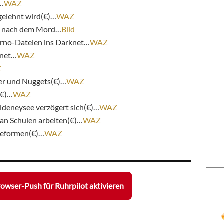
)…
WAZ
gelehnt wird(€)…
WAZ
re nach dem Mord…
Bild
rno-Dateien ins Darknet…
WAZ
fnet…
WAZ
Z
ger und Nuggets(€)…
WAZ
(€)…
WAZ
deneysee verzögert sich(€)…
WAZ
 an Schulen arbeiten(€)…
WAZ
 Reformen(€)…
WAZ
owser-Push für Ruhrpilot aktivieren