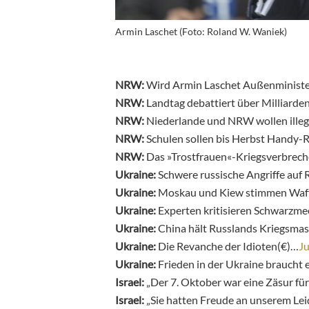
Armin Laschet (Foto: Roland W. Waniek)
NRW:
Wird Armin Laschet Außenministe
NRW:
Landtag debattiert über Milliard
NRW:
Niederlande und NRW wollen ille
NRW:
Schulen sollen bis Herbst Handy-R
NRW:
Das »Trostfrauen«-Kriegsverbrech
Ukraine:
Schwere russische Angriffe auf
Ukraine:
Moskau und Kiew stimmen Waff
Ukraine:
Experten kritisieren Schwarzm
Ukraine:
China hält Russlands Kriegsmas
Ukraine:
Die Revanche der Idioten(€)…
J
Ukraine:
Frieden in der Ukraine braucht 
Israel:
„Der 7. Oktober war eine Zäsur fü
Israel:
„Sie hatten Freude an unserem Le