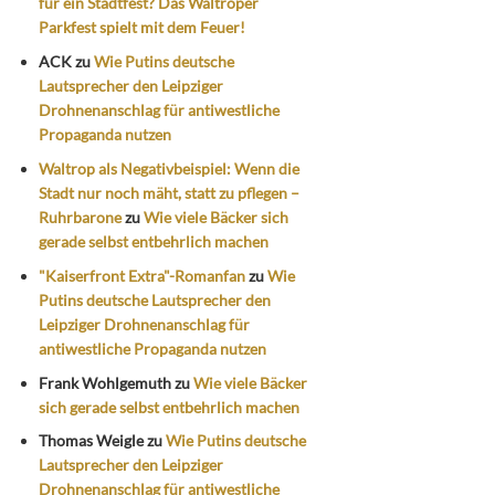
für ein Stadtfest? Das Waltroper
Parkfest spielt mit dem Feuer!
ACK
zu
Wie Putins deutsche
Lautsprecher den Leipziger
Drohnenanschlag für antiwestliche
Propaganda nutzen
Waltrop als Negativbeispiel: Wenn die
Stadt nur noch mäht, statt zu pflegen –
Ruhrbarone
zu
Wie viele Bäcker sich
gerade selbst entbehrlich machen
"Kaiserfront Extra"-Romanfan
zu
Wie
Putins deutsche Lautsprecher den
Leipziger Drohnenanschlag für
antiwestliche Propaganda nutzen
Frank Wohlgemuth
zu
Wie viele Bäcker
sich gerade selbst entbehrlich machen
Thomas Weigle
zu
Wie Putins deutsche
Lautsprecher den Leipziger
Drohnenanschlag für antiwestliche