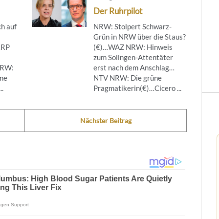
Der Ruhrpilot
h auf
NRW: Stolpert Schwarz-
Grün in NRW über die Staus?
…RP
(€)…WAZ NRW: Hinweis
zum Solingen-Attentäter
NRW:
erst nach dem Anschlag…
ine
NTV NRW: Die grüne
..
Pragmatikerin(€)…Cicero ...
Nächster Beitrag