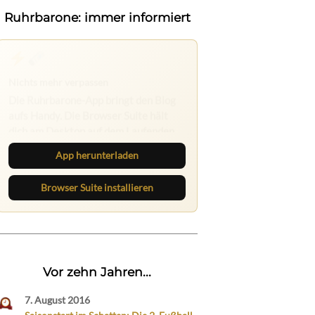
Ruhrbarone: immer informiert
Ruhrbarone: immer informiert
Neue Beiträge, Debatten und
Revierstoff: auf dem Handy mit der
App, am Rechner mit der Browser
Suite.
App herunterladen
Browser Suite installieren
Vor zehn Jahren...
7. August 2016