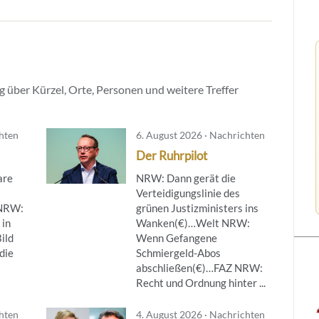
 über Kürzel, Orte, Personen und weitere Treffer
chten
6. August 2026 · Nachrichten
Der Ruhrpilot
are
NRW: Dann gerät die
Verteidigungslinie des
NRW:
grünen Justizministers ins
 in
Wanken(€)…Welt NRW:
ild
Wenn Gefangene
die
Schmiergeld-Abos
abschließen(€)…FAZ NRW:
Recht und Ordnung hinter ...
chten
4. August 2026 · Nachrichten