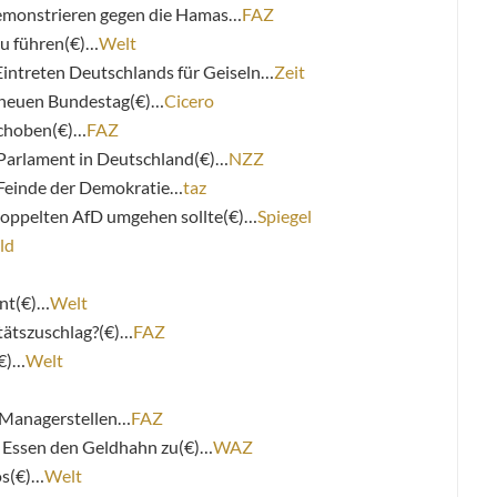
demonstrieren gegen die Hamas…
FAZ
zu führen(€)…
Welt
Eintreten Deutschlands für Geiseln…
Zeit
n neuen Bundestag(€)…
Cicero
schoben(€)…
FAZ
 Parlament in Deutschland(€)…
NZZ
e Feinde der Demokratie…
taz
doppelten AfD umgehen sollte(€)…
Spiegel
ld
nt(€)…
Welt
tätszuschlag?(€)…
FAZ
(€)…
Welt
 Managerstellen…
FAZ
Essen den Geldhahn zu(€)…
WAZ
os(€)…
Welt