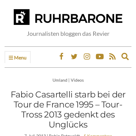
Journalisten bloggen das Revier
Menu
Ex
sea
fo
Umland
|
Videos
Fabio Casartelli starb bei der
Tour de France 1995 – Tour-
Tross 2013 gedenkt des
Unglücks
7. Juli 2013
| Robin Patzwaldt
5 Kommentare