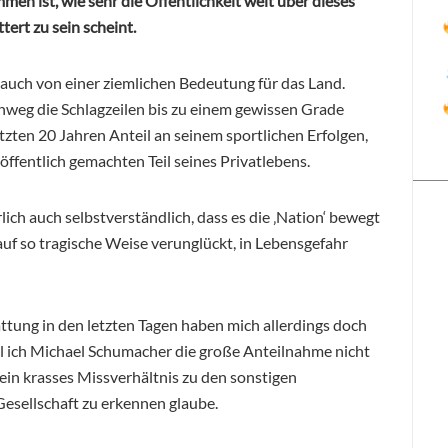
men ist, wie sehr die Öffentlichkeit weit über dieses
ert zu sein scheint.
s auch von einer ziemlichen Bedeutung für das Land.
nweg die Schlagzeilen bis zu einem gewissen Grade
zten 20 Jahren Anteil an seinem sportlichen Erfolgen,
 öffentlich gemachten Teil seines Privatlebens.
ich auch selbstverständlich, dass es die ‚Nation‘ bewegt
uf so tragische Weise verunglückt, in Lebensgefahr
ttung in den letzten Tagen haben mich allerdings doch
il ich Michael Schumacher die große Anteilnahme nicht
r ein krasses Missverhältnis zu den sonstigen
Gesellschaft zu erkennen glaube.