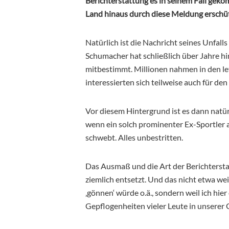
Berichterstattung es in seinem Fall gekom
Land hinaus durch diese Meldung erschütt
Natürlich ist die Nachricht seines Unfall
Schumacher hat schließlich über Jahre hi
mitbestimmt. Millionen nahmen in den let
interessierten sich teilweise auch für den
Vor diesem Hintergrund ist es dann natürl
wenn ein solch prominenter Ex-Sportler a
schwebt. Alles unbestritten.
Das Ausmaß und die Art der Berichtersta
ziemlich entsetzt. Und das nicht etwa we
‚gönnen‘ würde o.ä., sondern weil ich hie
Gepflogenheiten vieler Leute in unserer 