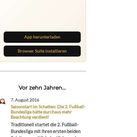
Ruhrbarone auf allen Geräten
Lies unterwegs weiter, speichere
Beiträge und behalte neue Texte
direkt im Browser im Blick.
App herunterladen
Browser Suite installieren
Vor zehn Jahren...
7. August 2016
Saisonstart im Schatten: Die 2. Fußball-
Bundesliga hätte durchaus mehr
Beachtung verdient!
Traditionell startet die 2. Fußball-
Bundesliga mit ihren ersten beiden