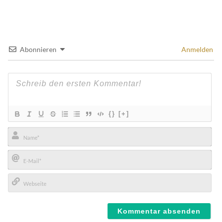
Abonnieren
Anmelden
{}
[+]
Name*
E-
Mail*
Webseite