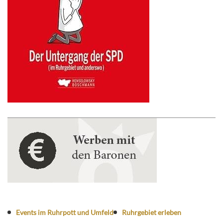
Events im Ruhrpott und Umfeld
Ruhrgebiet erleben