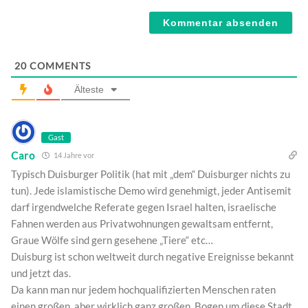
Webseite
20
COMMENTS
Älteste
Gast
Caro
14 Jahre vor
Typisch Duisburger Politik (hat mit „dem“ Duisburger nichts zu
tun). Jede islamistische Demo wird genehmigt, jeder Antisemit
darf irgendwelche Referate gegen Israel halten, israelische
Fahnen werden aus Privatwohnungen gewaltsam entfernt,
Graue Wölfe sind gern gesehene „Tiere“ etc…
Duisburg ist schon weltweit durch negative Ereignisse bekannt
und jetzt das.
Da kann man nur jedem hochqualifizierten Menschen raten
einen großen, aber wirklich ganz großen, Bogen um diese Stadt