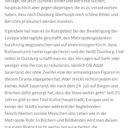
Verlage, die jetzt (schöne) Bilder und Berichte suchen,
hauptsächlich aber gegen diejenigen, die es zu verantworten
haben, dass nach Duisburg überhaupt noch schöne Bilder und
Berichte produziert werden konnten.
Irgendwie hat man es im Ruhrgebiet bei der Bewältigung der
Loveparadetragödie geschafft, den Metropolengedanken
kurzfristig wegzuwischen und auf einen einzigen Kirch- (bzw.
Rathausturm) runterzuprojezieren, und der heißt Duisburg. Und
selbst in Duisburg schafft man es, das Versagen auf mehr oder
weniger eine Person zu reduzieren, nämlich OB Adolf
Sauerland, der ohne Zweifel eine der armseeligsten Figuren in
diesem Drama abgegeben hat. Aber steckt nicht in jedem ein
kleiner Adolf Sauerland, der nach dem 24. Juli auf Biegen und
Brechen dafür gesorgt hat, dass die Show weiter geht? Seit 25
Jahren gibt es den Titel Kultur(hauptstadt) Europas und in
keiner der Städte kamen während der begleitenden
Feierlichkeiten soviele Menschen ums Leben wie in der
Metropole Ruhr. In Büchern und Bildbänden wird man diesen
traurigen Rekord nicht weiter herausarbeiten, die