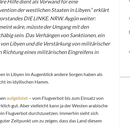
re Hilfe dient als Vorwand für eine
ention der westlichen Staaten in Libyen.“ erklärt
vorstandes DIE LINKE. NRW. Aygün weiter:
meint wäre, müsste der Umgang mit den
chäbig sein. Das Verhängen von Sanktionen, ein
 von Libyen und die Verstärkung von militärischer
n Richtung eines militärischen Eingreifens in
hen in Libyen im Augenblick andere Sorgen haben als
nicht im idyllischen Hamm.
onen
aufgelistet
– vom Flugverbot bis zum Einsatz von
klich gut. Aber vielleicht kann ja der Westen arabische
in Flugverbot durchzusetzen. Immerhin sieht sich
 guter Zeitpunkt um zu zeigen, dass das Land diesem