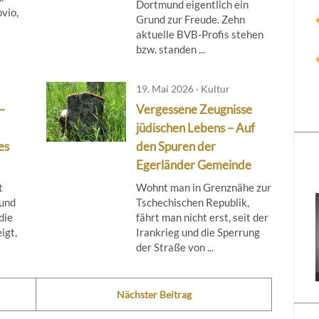
Dortmund eigentlich ein
vio,
Grund zur Freude. Zehn
aktuelle BVB-Profis stehen
bzw. standen ...
19. Mai 2026 · Kultur
–
Vergessene Zeugnisse
jüdischen Lebens – Auf
es
den Spuren der
Egerländer Gemeinde
t
Wohnt man in Grenznähe zur
 und
Tschechischen Republik,
die
fährt man nicht erst, seit der
igt,
Irankrieg und die Sperrung
der Straße von ...
Nächster Beitrag