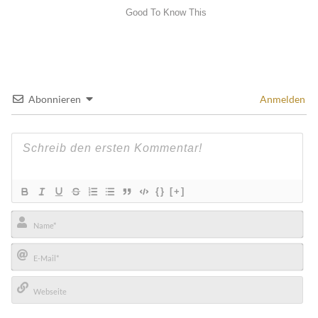
Abonnieren
Anmelden
{}
[+]
Name*
E-
Mail*
Webseite