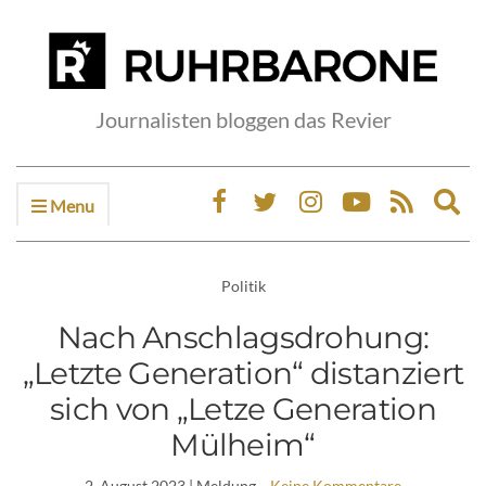
Journalisten bloggen das Revier
Menu
Ex
sea
fo
Politik
Nach Anschlagsdrohung:
„Letzte Generation“ distanziert
sich von „Letze Generation
Mülheim“
2. August 2023
| Meldung
Keine Kommentare