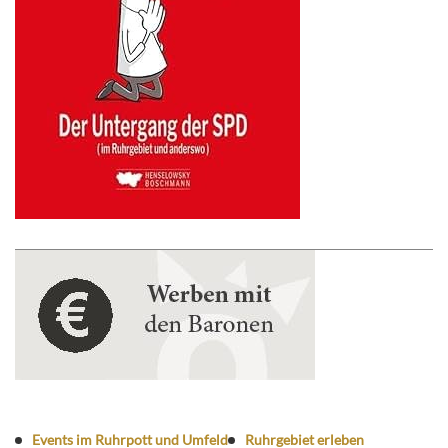
Events im Ruhrpott und Umfeld
Ruhrgebiet erleben