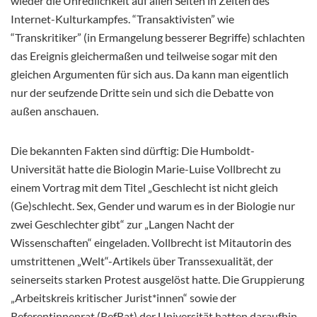
wieder die Unredlichkeit auf allen Seiten in Zeiten des
Internet-Kulturkampfes. “Transaktivisten” wie
“Transkritiker” (in Ermangelung besserer Begriffe) schlachten
das Ereignis gleichermaßen und teilweise sogar mit den
gleichen Argumenten für sich aus. Da kann man eigentlich
nur der seufzende Dritte sein und sich die Debatte von
außen anschauen.
Die bekannten Fakten sind dürftig: Die Humboldt-
Universität hatte die Biologin Marie-Luise Vollbrecht zu
einem Vortrag mit dem Titel „Geschlecht ist nicht gleich
(Ge)schlecht. Sex, Gender und warum es in der Biologie nur
zwei Geschlechter gibt“ zur „Langen Nacht der
Wissenschaften“ eingeladen. Vollbrecht ist Mitautorin des
umstrittenen „Welt“-Artikels über Transsexualität, der
seinerseits starken Protest ausgelöst hatte. Die Gruppierung
„Arbeitskreis kritischer Jurist*innen“ sowie der
Referentinnenrat (RefRat) der Universität hatten daraufhin