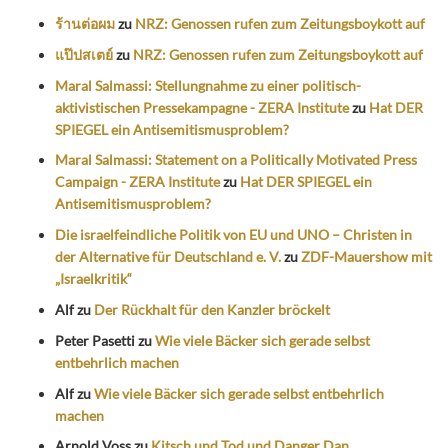
ร้านต่อผม
zu
NRZ: Genossen rufen zum Zeitungsboykott auf
แป๊ปสเตย์
zu
NRZ: Genossen rufen zum Zeitungsboykott auf
Maral Salmassi: Stellungnahme zu einer politisch-
aktivistischen Pressekampagne - ZERA Institute
zu
Hat DER
SPIEGEL ein Antisemitismusproblem?
Maral Salmassi: Statement on a Politically Motivated Press
Campaign - ZERA Institute
zu
Hat DER SPIEGEL ein
Antisemitismusproblem?
Die israelfeindliche Politik von EU und UNO – Christen in
der Alternative für Deutschland e. V.
zu
ZDF-Mauershow mit
„Israelkritik“
Alf
zu
Der Rückhalt für den Kanzler bröckelt
Peter Pasetti
zu
Wie viele Bäcker sich gerade selbst
entbehrlich machen
Alf
zu
Wie viele Bäcker sich gerade selbst entbehrlich
machen
Arnold Voss
zu
Kitsch und Tod und Danger Dan