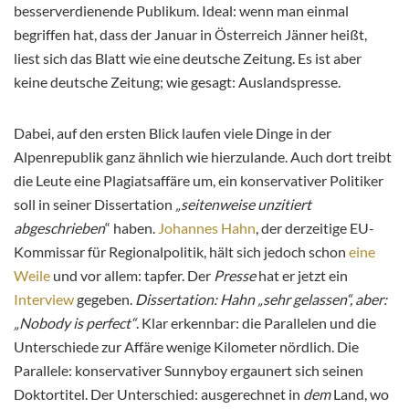
besserverdienende Publikum. Ideal: wenn man einmal
begriffen hat, dass der Januar in Österreich Jänner heißt,
liest sich das Blatt wie eine deutsche Zeitung. Es ist aber
keine deutsche Zeitung; wie gesagt: Auslandspresse.
Dabei, auf den ersten Blick laufen viele Dinge in der
Alpenrepublik ganz ähnlich wie hierzulande. Auch dort treibt
die Leute eine Plagiatsaffäre um, ein konservativer Politiker
soll in seiner Dissertation
„seitenweise unzitiert
abgeschrieben
“ haben.
Johannes Hahn
, der derzeitige EU-
Kommissar für Regionalpolitik, hält sich jedoch schon
eine
Weile
und vor allem: tapfer. Der
Presse
hat er jetzt ein
Interview
gegeben.
Dissertation: Hahn „sehr gelassen“, aber:
„Nobody is perfect“
. Klar erkennbar: die Parallelen und die
Unterschiede zur Affäre wenige Kilometer nördlich. Die
Parallele: konservativer Sunnyboy ergaunert sich seinen
Doktortitel. Der Unterschied: ausgerechnet in
dem
Land, wo