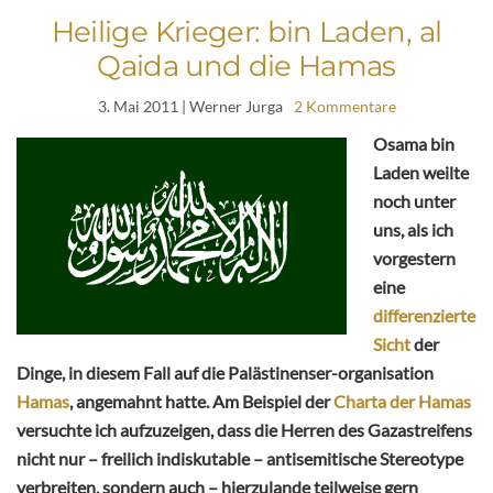
Heilige Krieger: bin Laden, al
Qaida und die Hamas
3. Mai 2011
| Werner Jurga
2 Kommentare
Osama bin
Laden weilte
noch unter
uns, als ich
vorgestern
eine
differenzierte
Sicht
der
Dinge, in diesem Fall auf die Palästinenser-organisation
Hamas
, angemahnt hatte. Am Beispiel der
Charta der Hamas
versuchte ich aufzuzeigen, dass die Herren des Gazastreifens
nicht nur – freilich indiskutable – antisemitische Stereotype
verbreiten, sondern auch – hierzulande teilweise gern