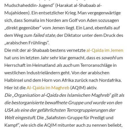
Mudschaheddin-Jugend“ (Harakat al-Shabaab al-
Mujahideen). Ein entsetzlicher Krieg. Man vergegenwärtige
sich, dass Somalia im Norden am Golf von Aden sozusagen
„direkt gegenüber“ vom Jemen liegt. Ein Land, ebenfalls auf
dem Weg zum
failed state
, der Diktator unter dem Druck des
„arabischen Frühlings“.
Die mit der al-Shabaab bestens vernetzte
al-Qaida im Jemen
hat uns im letzten Jahr sehr klar gemacht, dass es
sowohl
um
Herrschaft im Heimatland
als auch
um Terroranschläge in
westlichen Industrieländern geht. Von der arabischen
Halbinsel und dem Horn von Afrika zurück nach Nordafrika.
Hier ist die
Al-Qaida im Maghreb
(AQIM) aktiv.
Die „Organisation al-Qaida des Islamischen Maghreb“ gilt als
die bestorganisierte bewaffnete Gruppe und wurde von den
USA als eine der gefährlichsten Terrorgruppierungen der
Welt eingestuft
. Die „Salafisten-Gruppe für Predigt und
Kampf“, wie sich die AQIM mitunter auch zu nennen beliebt,