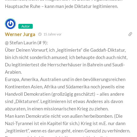
Hauptsache Ruhe – kann man jede Diktatur legitimieren.
Autor
Werner Jurga
15 Jahre vor
@ Stefan Laurin (# 9):
Über Deinen Vorwurf, ich „legitimierte“ die Gaddafi-Diktatur,
bin ich nicht sonderlich amused; ich behaupte doch auch nicht,
Du legitimiertest die Herrscherhäuser in Bahrein und Saudi-
Arabien.
Europa, Amerika, Australien und in den bevölkerungsreichen
Kontinenten Asien, Afrika und Südamerika noch jeweils eine
Handvoll Demokratien (großzügig geschätzt) – alles andere
sind „Diktaturen“. Legitimieren ist etwas Anderes als davon
abzuraten, in einen missionarischen Krieg zu ziehen.
Man kann Demokratie nicht von außen herbeibomben. (Die
Nazi-Tyrannei ist ein Kapitel für sich.) Krieg ist m.E. nur dann
„legitimiert“, wenn es darum geht, einen Genozid zu verhindern.