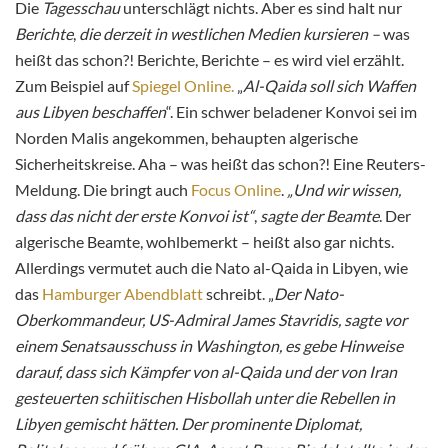
Die
Tagesschau
unterschlägt nichts. Aber es sind halt nur
Berichte
,
die derzeit in westlichen Medien kursieren –
was
heißt das schon?! Berichte, Berichte – es wird viel erzählt.
Zum Beispiel auf
Spiegel Online.
„
Al-Qaida soll sich Waffen
aus Libyen beschaffen
“. Ein schwer beladener Konvoi sei im
Norden Malis angekommen, behaupten algerische
Sicherheitskreise. Aha – was heißt das schon?! Eine Reuters-
Meldung. Die bringt auch
Focus Online
.
„Und wir wissen,
dass das nicht der erste Konvoi ist“
,
sagte der Beamte
. Der
algerische Beamte, wohlbemerkt – heißt also gar nichts.
Allerdings vermutet auch die Nato al-Qaida in Libyen, wie
das
Hamburger Abendblatt
schreibt. „
Der Nato-
Oberkommandeur, US-Admiral James Stavridis, sagte vor
einem Senatsausschuss in Washington, es gebe Hinweise
darauf, dass sich Kämpfer von al-Qaida und der von Iran
gesteuerten schiitischen Hisbollah unter die Rebellen in
Libyen gemischt hätten. Der prominente Diplomat,