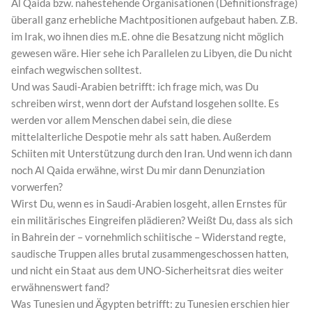
Al Qaida bzw. nahestehende Organisationen (Definitionsfrage)
überall ganz erhebliche Machtpositionen aufgebaut haben. Z.B.
im Irak, wo ihnen dies m.E. ohne die Besatzung nicht möglich
gewesen wäre. Hier sehe ich Parallelen zu Libyen, die Du nicht
einfach wegwischen solltest.
Und was Saudi-Arabien betrifft: ich frage mich, was Du
schreiben wirst, wenn dort der Aufstand losgehen sollte. Es
werden vor allem Menschen dabei sein, die diese
mittelalterliche Despotie mehr als satt haben. Außerdem
Schiiten mit Unterstützung durch den Iran. Und wenn ich dann
noch Al Qaida erwähne, wirst Du mir dann Denunziation
vorwerfen?
Wirst Du, wenn es in Saudi-Arabien losgeht, allen Ernstes für
ein militärisches Eingreifen plädieren? Weißt Du, dass als sich
in Bahrein der – vornehmlich schiitische – Widerstand regte,
saudische Truppen alles brutal zusammengeschossen hatten,
und nicht ein Staat aus dem UNO-Sicherheitsrat dies weiter
erwähnenswert fand?
Was Tunesien und Ägypten betrifft: zu Tunesien erschien hier