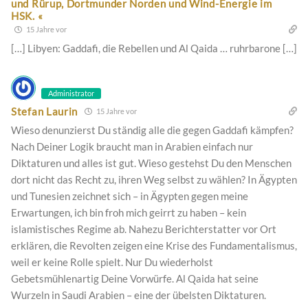
und Rürup, Dortmunder Norden und Wind-Energie im
HSK. «
15 Jahre vor
[…] Libyen: Gaddafi, die Rebellen und Al Qaida … ruhrbarone […]
Administrator
Stefan Laurin
15 Jahre vor
Wieso denunzierst Du ständig alle die gegen Gaddafi kämpfen?
Nach Deiner Logik braucht man in Arabien einfach nur
Diktaturen und alles ist gut. Wieso gestehst Du den Menschen
dort nicht das Recht zu, ihren Weg selbst zu wählen? In Ägypten
und Tunesien zeichnet sich – in Ägypten gegen meine
Erwartungen, ich bin froh mich geirrt zu haben – kein
islamistisches Regime ab. Nahezu Berichterstatter vor Ort
erklären, die Revolten zeigen eine Krise des Fundamentalismus,
weil er keine Rolle spielt. Nur Du wiederholst
Gebetsmühlenartig Deine Vorwürfe. Al Qaida hat seine
Wurzeln in Saudi Arabien – eine der übelsten Diktaturen.