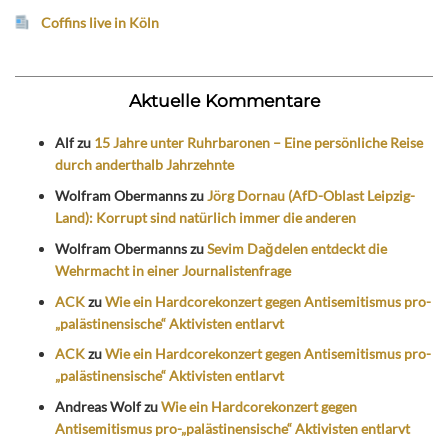
Coffins live in Köln
Aktuelle Kommentare
Alf
zu
15 Jahre unter Ruhrbaronen – Eine persönliche Reise
durch anderthalb Jahrzehnte
Wolfram Obermanns
zu
Jörg Dornau (AfD-Oblast Leipzig-
Land): Korrupt sind natürlich immer die anderen
Wolfram Obermanns
zu
Sevim Dağdelen entdeckt die
Wehrmacht in einer Journalistenfrage
ACK
zu
Wie ein Hardcorekonzert gegen Antisemitismus pro-
„palästinensische“ Aktivisten entlarvt
ACK
zu
Wie ein Hardcorekonzert gegen Antisemitismus pro-
„palästinensische“ Aktivisten entlarvt
Andreas Wolf
zu
Wie ein Hardcorekonzert gegen
Antisemitismus pro-„palästinensische“ Aktivisten entlarvt