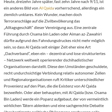
Heute, dreizehn Jahre später, fast zehn Jahre nach 9/11, ist
ein anderes Bild von
Al Qaida
vorherrschend, allerdings ein
ziemlich unklares. Kein Wunder, machen doch
Terroranschläge auf die Zivilbevölkerung das
„Alltagsgeschäft“ dieser Vereinigung aus. Eine zentrale
Führung durch Osama bin Laden oder Aiman az-Zawahiri
dürfte aufgrund des Fahndungsdruckes nicht mehr möglich
sein, so dass Al Qaida seit einiger Zeit eher eine Art
„Dachverband“, eben ein – dezentral und lose strukturiertes
– Netzwerk weltweit operierender dschihadistischer
Organisationen darstellt. Diese den Umständen geschuldete,
recht undurchsichtige Verbindung relativ autonomer Zellen
und Regionalorganisationen ruft Kritiker unterschiedlicher
Provenienz auf den Plan, die die Existenz von Al Qaida
bezweifeln. Oder aber behaupten, mit Al Qaida (bzw. Osama
Bin Laden) werde ein Popanz aufgebaut, der von vermeintlich
wirklichen Tätern ablenken und eine sachgerechte Debatte
über bestimmte politische Phänomene erschweren solle.