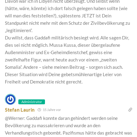
Davon war ich in Libyen nicht überzeugt. Und selbst wenn
(hätte, wäre, könnte) ich dort falsch gelegen haben sollte (wie
will man dies feststellen?), spätestens JETZT ist Dein
Standpunkt nicht mehr mit dem Schutz der Zivilbevölkerung zu
„legitimieren“.
Du willst, dass Gaddafi militärisch besiegt wird. Alle sagen Dir,
dies sei nicht möglich. Mussa Kussa, dieser übergelaufene
Außenminister und Ex-Geheimdienstchef, gewiss eine
zweifelhafte Figur, warnt heute auch vor einem „zweiten
Somalia“. Andere – siehe meinen Beitrag – sorgen sich auch.
Dieser Situation wird Deine gebetsmühlenartige Leier von
Freiheit und Demokratie nicht gerecht.
Administrator
Stefan Laurin
15 Jahre vor
@Werner: Gaddafi konnte daran gehindert werden seine
Bevölkerung zu massakrieren und wurde an den
Verhandlungstisch gebombt. Pazifismus hätte das gebracht was