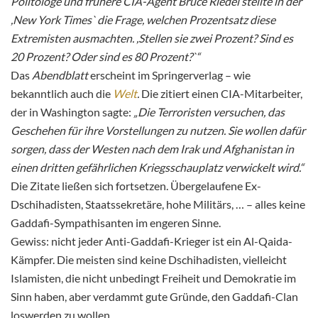
Politologe und frühere CIA-Agent Bruce Riedel stellte in der
,New York Times` die Frage, welchen Prozentsatz diese
Extremisten ausmachten. ,Stellen sie zwei Prozent? Sind es
20 Prozent? Oder sind es 80 Prozent?`“
Das
Abendblatt
erscheint im Springerverlag – wie
bekanntlich auch die
Welt
.
Die zitiert einen CIA-Mitarbeiter,
der in Washington sagte:
„Die Terroristen versuchen, das
Geschehen für ihre Vorstellungen zu nutzen. Sie wollen dafür
sorgen, dass der Westen nach dem Irak und Afghanistan in
einen dritten gefährlichen Kriegsschauplatz verwickelt wird.“
Die Zitate ließen sich fortsetzen. Übergelaufene Ex-
Dschihadisten, Staatssekretäre, hohe Militärs, … – alles keine
Gaddafi-Sympathisanten im engeren Sinne.
Gewiss: nicht jeder Anti-Gaddafi-Krieger ist ein Al-Qaida-
Kämpfer. Die meisten sind keine Dschihadisten, vielleicht
Islamisten, die nicht unbedingt Freiheit und Demokratie im
Sinn haben, aber verdammt gute Gründe, den Gaddafi-Clan
loswerden zu wollen.