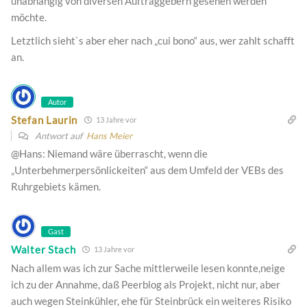
unabhängig von diversen Auftraggebern gesehen werden
möchte.
Letztlich sieht`s aber eher nach „cui bono“ aus, wer zahlt schafft
an.
Autor
Stefan Laurin
13 Jahre vor
Antwort auf
Hans Meier
@Hans: Niemand wäre überrascht, wenn die
„Unterbehmerpersönlickeiten“ aus dem Umfeld der VEBs des
Ruhrgebiets kämen.
Gast
Walter Stach
13 Jahre vor
Nach allem was ich zur Sache mittlerweile lesen konnte,neige
ich zu der Annahme, daß Peerblog als Projekt, nicht nur, aber
auch wegen Steinkühler, ehe für Steinbrück ein weiteres Risiko