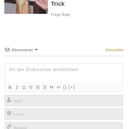
Abonnieren
Anmelden
{}
[+]
Name*
E-
Mail*