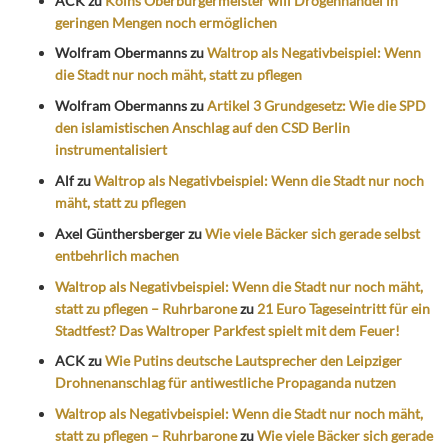
ACK
zu
Kölns Oberbürgermeister will Drogenhandel in
geringen Mengen noch ermöglichen
Wolfram Obermanns
zu
Waltrop als Negativbeispiel: Wenn
die Stadt nur noch mäht, statt zu pflegen
Wolfram Obermanns
zu
Artikel 3 Grundgesetz: Wie die SPD
den islamistischen Anschlag auf den CSD Berlin
instrumentalisiert
Alf
zu
Waltrop als Negativbeispiel: Wenn die Stadt nur noch
mäht, statt zu pflegen
Axel Günthersberger
zu
Wie viele Bäcker sich gerade selbst
entbehrlich machen
Waltrop als Negativbeispiel: Wenn die Stadt nur noch mäht,
statt zu pflegen – Ruhrbarone
zu
21 Euro Tageseintritt für ein
Stadtfest? Das Waltroper Parkfest spielt mit dem Feuer!
ACK
zu
Wie Putins deutsche Lautsprecher den Leipziger
Drohnenanschlag für antiwestliche Propaganda nutzen
Waltrop als Negativbeispiel: Wenn die Stadt nur noch mäht,
statt zu pflegen – Ruhrbarone
zu
Wie viele Bäcker sich gerade