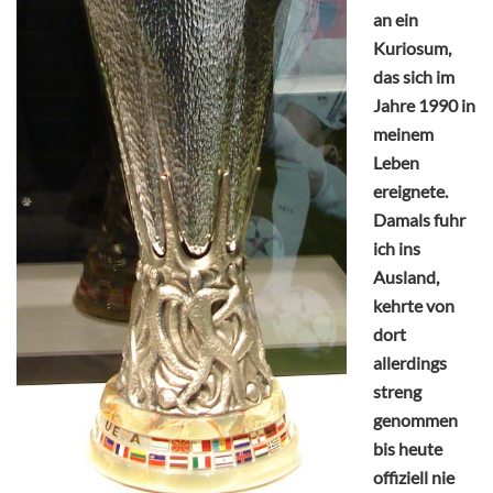
an ein
Kuriosum,
das sich im
Jahre 1990 in
meinem
Leben
ereignete.
Damals fuhr
ich ins
Ausland,
kehrte von
dort
allerdings
streng
genommen
bis heute
offiziell nie