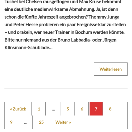
Tuchel bei Chelsea rausgeflogen und Max Kruse bekommt
eine deutliche medienwirksame Abmahnung. Ja, ist denn
schon die fünfte Jahreszeit angebrochen? Thommy Junga
und Peter Hesse probieren ein paar Ereignisse klar zu stellen
– und orakeln, wer neuer Trainer in Bochum werden könnte.
Bitte nur niemand aus der Bruno Labbadia- oder Jürgen
Klinsmann-Schublade…
Weiterlesen
« Zurück
1
…
5
6
7
8
9
…
25
Weiter »