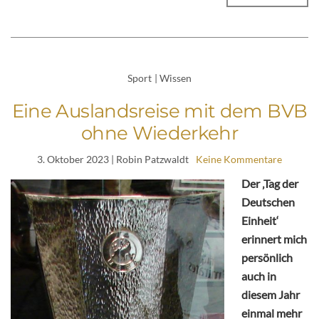
Sport
|
Wissen
Eine Auslandsreise mit dem BVB
ohne Wiederkehr
3. Oktober 2023
| Robin Patzwaldt
Keine Kommentare
Der ‚Tag der
Deutschen
Einheit‘
erinnert mich
persönlich
auch in
diesem Jahr
einmal mehr