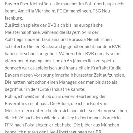
Bayern über Kleinstädte, die mancher im Pott überhaupt nicht
kennt. Amicitia Viernheim, FC Emmendingen, TSG Neu-
Isenburg.
Zusätzlich spielte der BVB sich bis ins europäische
Meisterhalbfinale, während die Bayern 64 in der
Aufstiegsrunde an Tasmania und Borussia Neunkirchen
scheiterte. Diesen Rückstand gegenüber nicht nur dem BVB
haben sie schnell aufgeholt. Während der BVB damals seine
glänzende Ausgangsposition ab 66 jämmerlich verspielte.
dennoch war es spielerisch und finanziell ein Kraftakt für die
Bayern diesen Vorsprung innerhalb kürzester Zeit aufzuholen.
Die hatten halt schon einen Manager, den man bis dato als
begriff nur in der (Groß) Industrie kannte.
Robin, ich weiß nicht, ob du in deiner Beurteilung der
Bayernfans recht hast. Die Bilder, die ich im Kopf von
Meisterfeiern unterscheiden sich nun nicht so sehr von solchen,
die ich 76 nach dem Wiederaufstieg in Dortmund als auch in
FFM nach Pokalsiegen erlebt habe. Die bilder aus München
kenne ich nur aus den Live-Übertragungen des BR…