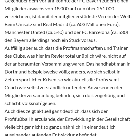
Gegenüber dem Vorjahr konnte der FC Bayern zudem einen
Mitgliederzuwachs von 18.000 auf nun über 251.000
verzeichnen, ist damit der mitgliederstärkste Verein der Welt.
Beim Umsatz sind Real Madrid (ca. 603 Millionen Euro),
Manchester United (ca. 540) und der FC Barcelona (ca. 530)
den Bayern allerdings noch ein Stück voraus.
Auffällig aber auch, dass die Profimannschaften und Trainer
des Clubs, was hier im Revier total unüblich wäre, nicht auf
der anberaumten Versammlung waren. Das handhabt man in
Dortmund beispielsweise völlig anders, wo sich selbst in
Zeiten sportlicher Krisen, so wie aktuell, die Profis samt
Coach wie selbstverständlich unter den Anwesenden der
Mitgliederversammlung befinden, sich dort zugehörig und
schlicht ‚volksnah‘ geben.
Auch dies zeigt aktuell ganz deutlich, dass sich der
Profifußball hierzulande, der Entwicklung in der Gesellschaft
vielleicht gar nicht so ganz unähnlich, in einer deutlich
auseinanderlaufenden Entwicklung befindet.