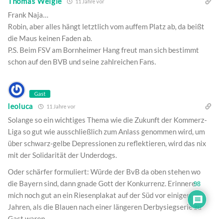
Thomas Weigle
11 Jahre vor
Frank Naja…
Robin, aber alles hängt letztlich vom auffem Platz ab, da beißt
die Maus keinen Faden ab.
P.S. Beim FSV am Bornheimer Hang freut man sich bestimmt
schon auf den BVB und seine zahlreichen Fans.
Gast
leoluca
11 Jahre vor
Solange so ein wichtiges Thema wie die Zukunft der Kommerz-
Liga so gut wie ausschließlich zum Anlass genommen wird, um
über schwarz-gelbe Depressionen zu reflektieren, wird das nix
mit der Solidarität der Underdogs.
Oder schärfer formuliert: Würde der BvB da oben stehen wo
die Bayern sind, dann gnade Gott der Konkurrenz. Erinnere
98
mich noch gut an ein Riesenplakat auf der Süd vor einigen
Jahren, als die Blauen nach einer längeren Derbysiegserie zu
Gast waren.