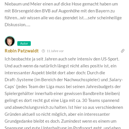
Niebaum und Meier einen auf dicke Hose gemacht haben um
mit Börsengeld den BVB auf Augenhöhe mit den Bayern zu
führen…wir wissen alle wo das geendet ist….sehr scheinheilige
Diskussion…..
Autor
Robin Patzwaldt
11 Jahre vor
Ich beobachte ja seit Jahren auch sehr intensiv den US-Sport.
Und auch wenn da natürlich längst nicht alles positiv ist, ein
interessanter Aspekt bleibt dort aber doch: Durch die
Draft-.Systeme (im Bereich der Nachwuchsspieler) und ‚Salary-
Caps‘ (jedes Team der Liga muss bei seinen Jahresbudgets der
Spielergehälter innerhalb einer gewissen Bandbreite bleiben)
gelingt es dort recht gut eine Liga mit ca. 30 Teams spannend
und abwechslungsreich zu halten. Ist hier so aus verschiedenen
Gründen aktuell so nicht möglich, aber ein interessanter
Grundgedanke bleibt es doch. Zumindest wenn es einem um
Spannung und gute Unterhaltung im Profisport geht, und eben