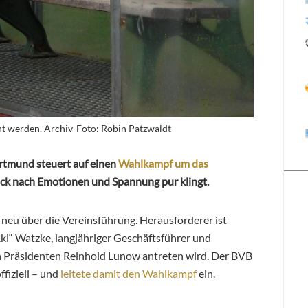
nt werden. Archiv-Foto: Robin Patzwaldt
Dortmund steuert auf einen
Wahlkampf um das
lick nach Emotionen und Spannung pur klingt.
neu über die Vereinsführung. Herausforderer ist
i“ Watzke, langjähriger Geschäftsführer und
n Präsidenten Reinhold Lunow antreten wird. Der BVB
fiziell – und
leitete damit den Wahlkampf
ein.