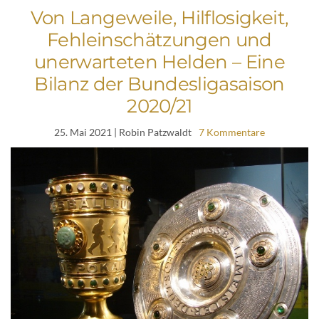
Von Langeweile, Hilflosigkeit,
Fehleinschätzungen und
unerwarteten Helden – Eine
Bilanz der Bundesligasaison
2020/21
25. Mai 2021
| Robin Patzwaldt
7 Kommentare