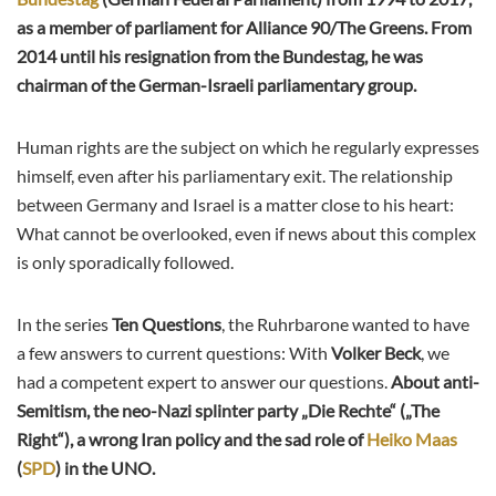
as a member of parliament for Alliance 90/The Greens. From
2014 until his resignation from the Bundestag, he was
chairman of the German-Israeli parliamentary group.
Human rights are the subject on which he regularly expresses
himself, even after his parliamentary exit. The relationship
between Germany and Israel is a matter close to his heart:
What cannot be overlooked, even if news about this complex
is only sporadically followed.
In the series
Ten Questions
, the Ruhrbarone wanted to have
a few answers to current questions: With
Volker Beck
, we
had a competent expert to answer our questions.
About anti-
Semitism, the neo-Nazi splinter party „Die Rechte“ („The
Right“), a wrong Iran policy and the sad role of
Heiko Maas
(
SPD
) in the UNO.