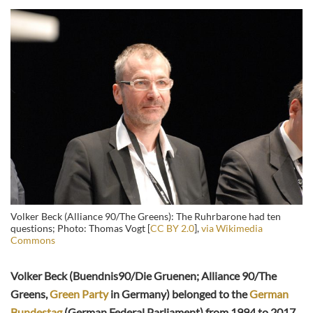
Volker Beck (Alliance 90/The Greens): The Ruhrbarone had ten
questions; Photo: Thomas Vogt [
CC BY 2.0
],
via Wikimedia
Commons
Volker Beck (Buendnis90/Die Gruenen; Alliance 90/The
Greens,
Green Party
in Germany) belonged to the
German
Bundestag
(German Federal Parliament) from 1994 to 2017,