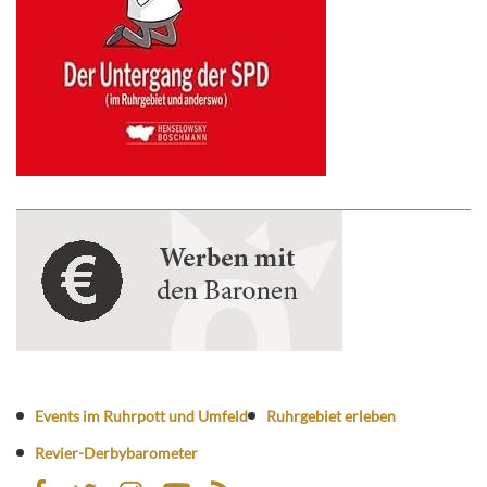
Events im Ruhrpott und Umfeld
Ruhrgebiet erleben
Revier-Derbybarometer