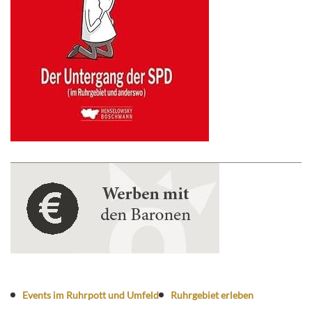
Events im Ruhrpott und Umfeld
Ruhrgebiet erleben