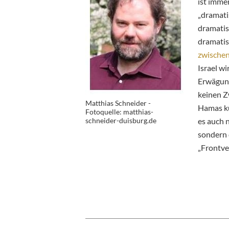
ist immer
„dramatis
dramatisi
dramatis
zwischen
Israel w
Erwägung
keinen Z
Matthias Schneider -
Hamas kü
Fotoquelle: matthias-
schneider-duisburg.de
es auch 
sondern 
„Frontve