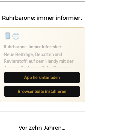
Ruhrbarone: immer informiert
Ruhrbarone auf allen Geräten
Lies unterwegs weiter, speichere
Beiträge und behalte neue Texte
direkt im Browser im Blick.
App herunterladen
Browser Suite installieren
Vor zehn Jahren...