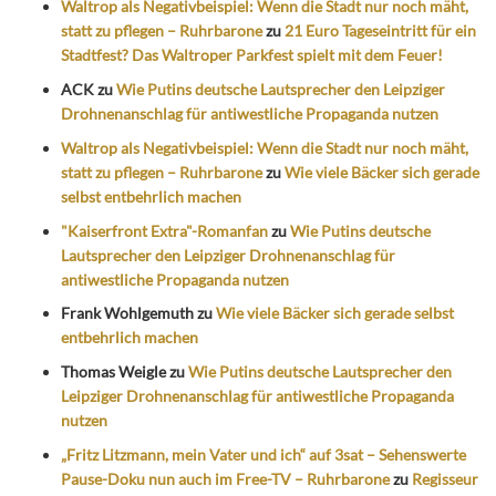
Waltrop als Negativbeispiel: Wenn die Stadt nur noch mäht,
statt zu pflegen – Ruhrbarone
zu
21 Euro Tageseintritt für ein
Stadtfest? Das Waltroper Parkfest spielt mit dem Feuer!
ACK
zu
Wie Putins deutsche Lautsprecher den Leipziger
Drohnenanschlag für antiwestliche Propaganda nutzen
Waltrop als Negativbeispiel: Wenn die Stadt nur noch mäht,
statt zu pflegen – Ruhrbarone
zu
Wie viele Bäcker sich gerade
selbst entbehrlich machen
"Kaiserfront Extra"-Romanfan
zu
Wie Putins deutsche
Lautsprecher den Leipziger Drohnenanschlag für
antiwestliche Propaganda nutzen
Frank Wohlgemuth
zu
Wie viele Bäcker sich gerade selbst
entbehrlich machen
Thomas Weigle
zu
Wie Putins deutsche Lautsprecher den
Leipziger Drohnenanschlag für antiwestliche Propaganda
nutzen
„Fritz Litzmann, mein Vater und ich“ auf 3sat – Sehenswerte
Pause-Doku nun auch im Free-TV – Ruhrbarone
zu
Regisseur