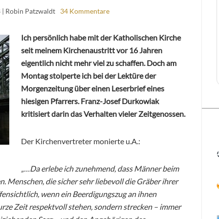
3
| Robin Patzwaldt
34 Kommentare
Ich persönlich habe mit der Katholischen Kirche
seit meinem Kirchenaustritt vor 16 Jahren
eigentlich nicht mehr viel zu schaffen. Doch am
Montag stolperte ich bei der Lektüre der
Morgenzeitung über einen Leserbrief eines
hiesigen Pfarrers. Franz-Josef Durkowiak
kritisiert darin das Verhalten vieler Zeitgenossen.
Der Kirchenvertreter monierte u.A.:
„…Da erlebe ich zunehmend, dass Männer beim
n. Menschen, die sicher sehr liebevoll die Gräber ihrer
fensichtlich, wenn ein Beerdigungszug an ihnen
kurze Zeit respektvoll stehen, sondern strecken – immer