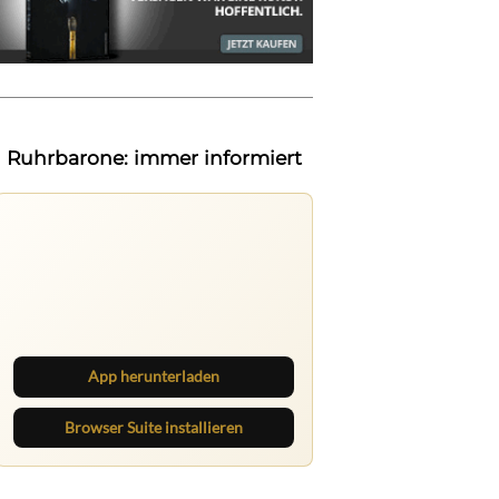
Ruhrbarone: immer informiert
Ruhrbarone auf allen Geräten
Lies unterwegs weiter, speichere
Beiträge und behalte neue Texte
direkt im Browser im Blick.
App herunterladen
Browser Suite installieren