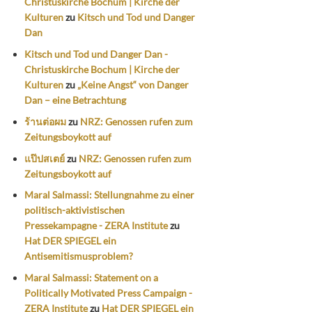
Christuskirche Bochum | Kirche der
Kulturen
zu
Kitsch und Tod und Danger
Dan
Kitsch und Tod und Danger Dan -
Christuskirche Bochum | Kirche der
Kulturen
zu
„Keine Angst“ von Danger
Dan – eine Betrachtung
ร้านต่อผม
zu
NRZ: Genossen rufen zum
Zeitungsboykott auf
แป๊ปสเตย์
zu
NRZ: Genossen rufen zum
Zeitungsboykott auf
Maral Salmassi: Stellungnahme zu einer
politisch-aktivistischen
Pressekampagne - ZERA Institute
zu
Hat DER SPIEGEL ein
Antisemitismusproblem?
Maral Salmassi: Statement on a
Politically Motivated Press Campaign -
ZERA Institute
zu
Hat DER SPIEGEL ein