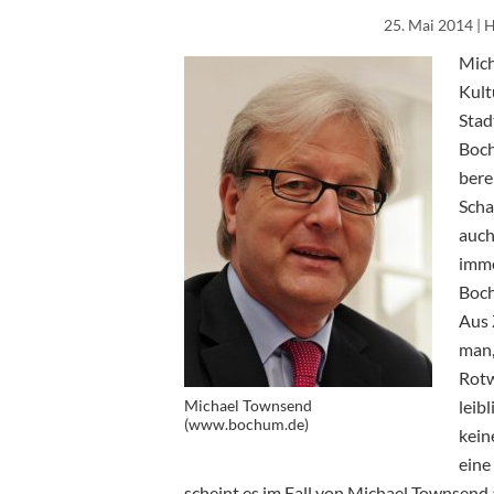
25. Mai 2014
| 
Mich
Kult
Stad
Boch
bere
Scha
auch
imme
Boch
Aus 
man,
Rotw
Michael Townsend
leib
(www.bochum.de)
kein
eine
scheint es im Fall von Michael Townsend a