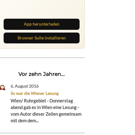
Lies unterwegs weiter, speichere
Beiträge und behalte neue Texte
direkt im Browser im Blick.
App herunterladen
Browser Suite installieren
Vor zehn Jahren...
6. August 2016
So war die Wiener Lesung
Wien/ Ruhrgebiet - Donnerstag
abend gab es in Wien eine Lesung -
vom Autor dieser Zeilen gemeinsam
mit dem dem...