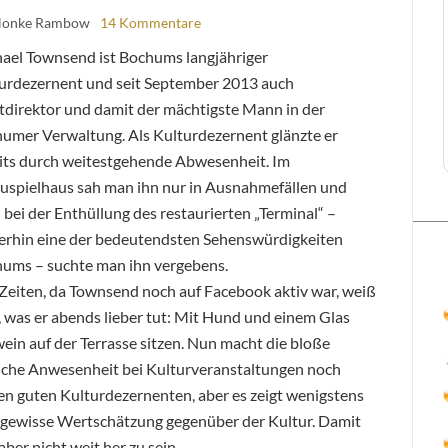
Honke Rambow
14 Kommentare
ael Townsend ist Bochums langjähriger
urdezernent und seit September 2013 auch
tdirektor und damit der mächtigste Mann in der
umer Verwaltung. Als Kulturdezernent glänzte er
its durch weitestgehende Abwesenheit. Im
uspielhaus sah man ihn nur in Ausnahmefällen und
 bei der Enthüllung des restaurierten „Terminal“ –
rhin eine der bedeutendsten Sehenswürdigkeiten
ums – suchte man ihn vergebens.
Zeiten, da Townsend noch auf Facebook aktiv war, weiß
 was er abends lieber tut: Mit Hund und einem Glas
ein auf der Terrasse sitzen. Nun macht die bloße
liche Anwesenheit bei Kulturveranstaltungen noch
en guten Kulturdezernenten, aber es zeigt wenigstens
 gewisse Wertschätzung gegenüber der Kultur. Damit
ber nicht weit her zu sein.