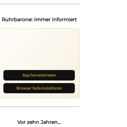
Ruhrbarone: immer informiert
Ruhrbarone auf allen Geräten
Lies unterwegs weiter, speichere
Beiträge und behalte neue Texte
direkt im Browser im Blick.
App herunterladen
Browser Suite installieren
Vor zehn Jahren...