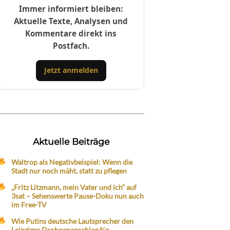
Immer informiert bleiben:
Aktuelle Texte, Analysen und
Kommentare direkt ins
Postfach.
Jetzt anmelden
Aktuelle Beiträge
Waltrop als Negativbeispiel: Wenn die
Stadt nur noch mäht, statt zu pflegen
„Fritz Litzmann, mein Vater und ich“ auf
3sat – Sehenswerte Pause-Doku nun auch
im Free-TV
Wie Putins deutsche Lautsprecher den
Leipziger Drohnenanschlag für