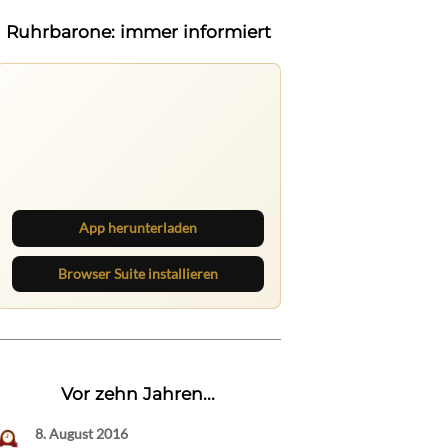
Ruhrbarone: immer informiert
Ruhrbarone auf allen Geräten
Lies unterwegs weiter, speichere
Beiträge und behalte neue Texte
direkt im Browser im Blick.
App herunterladen
Browser Suite installieren
Vor zehn Jahren...
8. August 2016