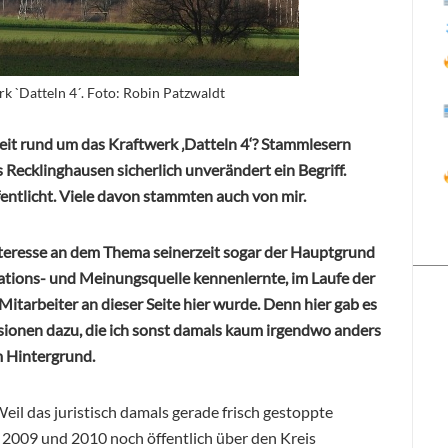
k `Datteln 4´. Foto: Robin Patzwaldt
reit rund um das Kraftwerk ‚Datteln 4‘? Stammlesern
s Recklinghausen sicherlich unverändert ein Begriff.
ffentlicht. Viele davon stammten auch von mir.
eresse an dem Thema seinerzeit sogar der Hauptgrund
mations- und Meinungsquelle kennenlernte, im Laufe der
itarbeiter an dieser Seite hier wurde. Denn hier gab es
ssionen dazu, die ich sonst damals kaum irgendwo anders
m Hintergrund.
eil das juristisch damals gerade frisch gestoppte
en 2009 und 2010 noch öffentlich über den Kreis