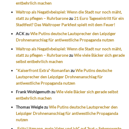
entbehrlich machen
Waltrop als Negativbeispiel: Wenn die Stadt nur noch mäht,
statt zu pflegen – Ruhrbarone
zu
21 Euro Tageseintritt für ein
Stadtfest? Das Waltroper Parkfest spielt mit dem Feuer!
ACK
zu
Wie Putins deutsche Lautsprecher den Leipziger
Drohnenanschlag für antiwestliche Propaganda nutzen
Waltrop als Negativbeispiel: Wenn die Stadt nur noch mäht,
statt zu pflegen – Ruhrbarone
zu
Wie viele Bäcker sich gerade
selbst entbehrlich machen
"Kaiserfront Extra"-Romanfan
zu
Wie Putins deutsche
Lautsprecher den Leipziger Drohnenanschlag für
antiwestliche Propaganda nutzen
Frank Wohlgemuth
zu
Wie viele Bäcker sich gerade selbst
entbehrlich machen
Thomas Weigle
zu
Wie Putins deutsche Lautsprecher den
Leipziger Drohnenanschlag für antiwestliche Propaganda
nutzen
„Fritz Litzmann, mein Vater und ich“ auf 3sat – Sehenswerte