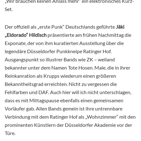
„Wir brauchen keinen Anlass mehr“ ein elektronisches Kurz-
Set.
Der offiziell als „erste Punk“ Deutschlands geführte
Jäki
„Eldorado“ Hildisch
präsentierte am frühen Nachmittag die
Exponate, der von ihm kuratierten Ausstellung über die
legendäre Düsseldorfer Punkkneipe Ratinger Hof.
Ausgangspunkt so illustrer Bands wie ZK – weiland
bekannter unter dem Namen Tote Hosen. Male, die in ihrer
Reinkanration als Krupps wiederum einen größeren
Bekanntheitsgrad erreichten. Nicht zu vergessen die
Fehlfarben und DAF. Auch hier will ich nicht unterschlagen,
dass es mit Mittagspause ebenfalls einen gemeinsamen
Vorläufer gab. Allen Bands gemein ist ihre untrennbare
Verbindung mit dem Ratinger Hof als „Wohnzimmer“ mit den
prominenten Künstlern der Düsseldorfer Akademie vor der
Türe.