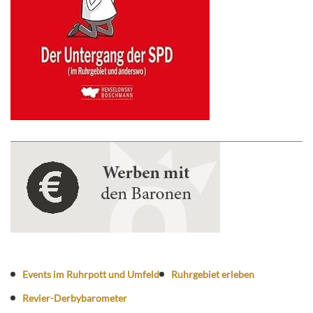
Events im Ruhrpott und Umfeld
Ruhrgebiet erleben
Revier-Derbybarometer