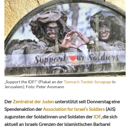
„Support the IDF!“ (Plakat an der
Tzemach-Tzedek-Synagoge
in
Jerusalem); Foto: Peter Ansmann
Der
Zentralrat der Juden
unterstützt seit Donnerstag eine
Spendenaktion der
Association for Israel’s Soldiers
(AIS)
zugunsten der Soldatinnen und Soldaten der
IDF
, die sich
aktuell an Israels Grenzen der islamistischen Barbarei