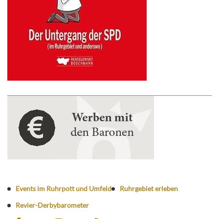
Events im Ruhrpott und Umfeld
Ruhrgebiet erleben
Revier-Derbybarometer