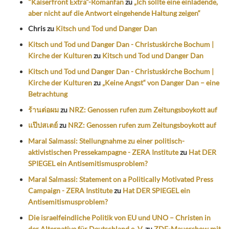
"Kaiserfront Extra"-Romanfan
zu
„Ich sollte eine einladende,
aber nicht auf die Antwort eingehende Haltung zeigen“
Chris
zu
Kitsch und Tod und Danger Dan
Kitsch und Tod und Danger Dan - Christuskirche Bochum |
Kirche der Kulturen
zu
Kitsch und Tod und Danger Dan
Kitsch und Tod und Danger Dan - Christuskirche Bochum |
Kirche der Kulturen
zu
„Keine Angst“ von Danger Dan – eine
Betrachtung
ร้านต่อผม
zu
NRZ: Genossen rufen zum Zeitungsboykott auf
แป๊ปสเตย์
zu
NRZ: Genossen rufen zum Zeitungsboykott auf
Maral Salmassi: Stellungnahme zu einer politisch-
aktivistischen Pressekampagne - ZERA Institute
zu
Hat DER
SPIEGEL ein Antisemitismusproblem?
Maral Salmassi: Statement on a Politically Motivated Press
Campaign - ZERA Institute
zu
Hat DER SPIEGEL ein
Antisemitismusproblem?
Die israelfeindliche Politik von EU und UNO – Christen in
der Alternative für Deutschland e. V.
zu
ZDF-Mauershow mit