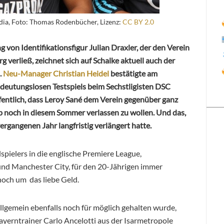
pedia, Foto: Thomas Rodenbücher, Lizenz:
CC BY 2.0
 von Identifikationsfigur Julian Draxler, der den Verein
 verließ, zeichnet sich auf Schalke aktuell auch der
.
Neu-Manager Christian Heidel
bestätigte am
edeutungslosen Testspiels beim Sechstligisten DSC
fentlich, dass Leroy Sané dem Verein gegenüber ganz
 noch in diesem Sommer verlassen zu wollen. Und das,
ergangenen Jahr langfristig verlängert hatte.
pielers in die englische Premiere League,
und Manchester City, für den 20-Jährigen immer
 noch um das liebe Geld.
llgemein ebenfalls noch für möglich gehalten wurde,
ayerntrainer Carlo Ancelotti aus der Isarmetropole