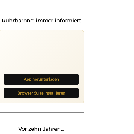
Ruhrbarone: immer informiert
Ruhrbarone auf allen Geräten
Lies unterwegs weiter, speichere
Beiträge und behalte neue Texte
direkt im Browser im Blick.
App herunterladen
Browser Suite installieren
Vor zehn Jahren...