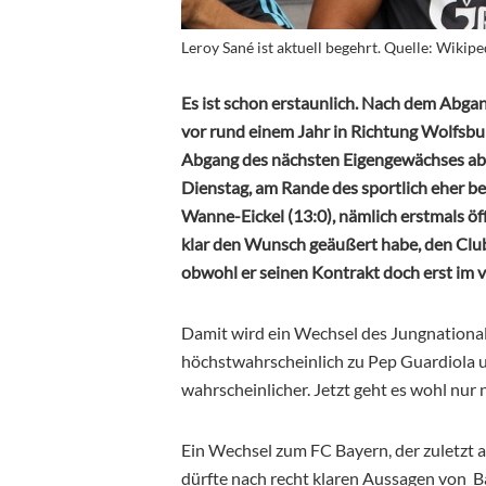
Leroy Sané ist aktuell begehrt. Quelle: Wiki
Es ist schon erstaunlich. Nach dem Abgang
vor rund einem Jahr in Richtung Wolfsburg
Abgang des nächsten Eigengewächses ab
Dienstag, am Rande des sportlich eher b
Wanne-Eickel (13:0), nämlich erstmals öf
klar den Wunsch geäußert habe, den Club
obwohl er seinen Kontrakt doch erst im v
Damit wird ein Wechsel des Jungnationals
höchstwahrscheinlich zu Pep Guardiola 
wahrscheinlicher. Jetzt geht es wohl nur
Ein Wechsel zum FC Bayern, der zuletzt a
dürfte nach recht klaren Aussagen von B