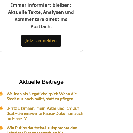
Immer informiert bleiben:
Aktuelle Texte, Analysen und
Kommentare direkt ins
Postfach.
Jetzt anmelden
Aktuelle Beiträge
Waltrop als Negativbeispiel: Wenn die
Stadt nur noch mäht, statt zu pflegen
„Fritz Litzmann, mein Vater und ich“ auf
3sat – Sehenswerte Pause-Doku nun auch
im Free-TV
Wie Putins deutsche Lautsprecher den
Leipziger Drohnenanschlag für