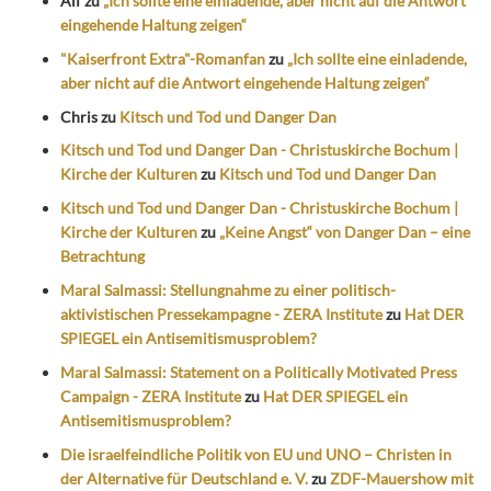
Alf
zu
„Ich sollte eine einladende, aber nicht auf die Antwort
eingehende Haltung zeigen“
"Kaiserfront Extra"-Romanfan
zu
„Ich sollte eine einladende,
aber nicht auf die Antwort eingehende Haltung zeigen“
Chris
zu
Kitsch und Tod und Danger Dan
Kitsch und Tod und Danger Dan - Christuskirche Bochum |
Kirche der Kulturen
zu
Kitsch und Tod und Danger Dan
Kitsch und Tod und Danger Dan - Christuskirche Bochum |
Kirche der Kulturen
zu
„Keine Angst“ von Danger Dan – eine
Betrachtung
Maral Salmassi: Stellungnahme zu einer politisch-
aktivistischen Pressekampagne - ZERA Institute
zu
Hat DER
SPIEGEL ein Antisemitismusproblem?
Maral Salmassi: Statement on a Politically Motivated Press
Campaign - ZERA Institute
zu
Hat DER SPIEGEL ein
Antisemitismusproblem?
Die israelfeindliche Politik von EU und UNO – Christen in
der Alternative für Deutschland e. V.
zu
ZDF-Mauershow mit