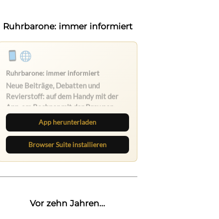
Ruhrbarone: immer informiert
Ruhrbarone auf allen Geräten
Lies unterwegs weiter, speichere
Beiträge und behalte neue Texte
direkt im Browser im Blick.
App herunterladen
Browser Suite installieren
Vor zehn Jahren...