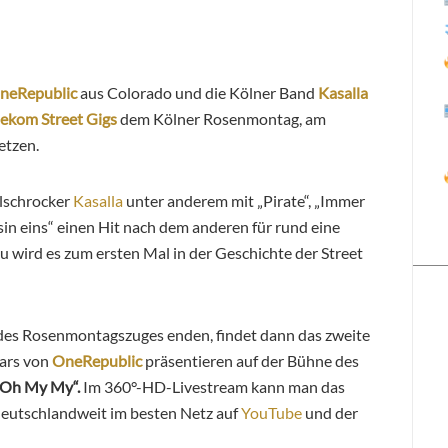
neRepublic
aus Colorado und die Kölner Band
Kasalla
lekom Street Gigs
dem Kölner Rosenmontag, am
etzen.
lschrocker
Kasalla
unter anderem mit „Pirate“, „Immer
sin eins“ einen Hit nach dem anderen für rund eine
u wird es zum ersten Mal in der Geschichte der Street
des Rosenmontagszuges enden, findet dann das zweite
tars von
OneRepublic
präsentieren auf der Bühne des
„Oh My My“.
Im 360°-HD-Livestream kann man das
deutschlandweit im besten Netz auf
YouTube
und der