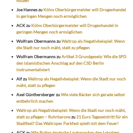
nutzen
Joe Hannes
zu
Kölns Oberbürgermeister will Drogenhandel
in geringen Mengen noch ermöglichen
ACK
zu
Kölns Oberbürgermeister will Drogenhandel in
geringen Mengen noch ermöglichen
Wolfram Obermanns
zu
Waltrop als Negativbeispiel: Wenn
die Stadt nur noch mäht, statt zu pflegen
Wolfram Obermanns
zu
Artikel 3 Grundgesetz: Wie die SPD
den islamistischen Anschlag auf den CSD Berlin
instrumentalisiert
Alf
zu
Waltrop als Negativbeispiel: Wenn die Stadt nur noch
mäht, statt zu pflegen
Axel Günthersberger
zu
Wie viele Bäcker sich gerade selbst
entbehrlich machen
Waltrop als Negativbeispiel: Wenn die Stadt nur noch mäht,
statt zu pflegen – Ruhrbarone
zu
21 Euro Tageseintritt für ein
Stadtfest? Das Waltroper Parkfest spielt mit dem Feuer!
ACK
zu
Wie Putins deutsche Lautsprecher den Leipziger