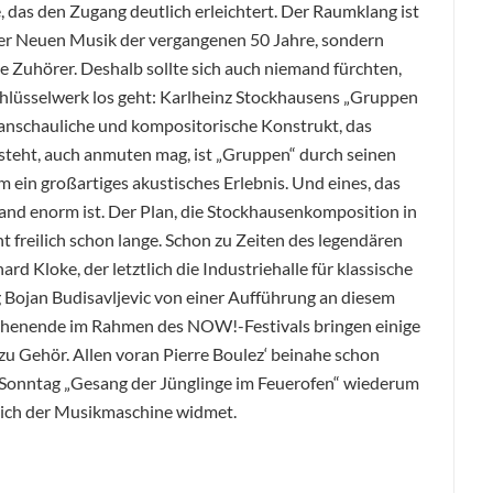
, das den Zugang deutlich erleichtert. Der Raumklang ist
der Neuen Musik der vergangenen 50 Jahre, sondern
ie Zuhörer. Deshalb sollte sich auch niemand fürchten,
hlüsselwerk los geht: Karlheinz Stockhausens „Gruppen
ltanschauliche und kompositorische Konstrukt, das
teht, auch anmuten mag, ist „Gruppen“ durch seinen
 ein großartiges akustisches Erlebnis. Und eines, das
wand enorm ist. Der Plan, die Stockhausenkomposition in
t freilich schon lange. Schon zu Zeiten des legendären
 Kloke, der letztlich die Industriehalle für klassische
 Bojan Budisavljevic von einer Aufführung an diesem
chenende im Rahmen des NOW!-Festivals bringen einige
zu Gehör. Allen voran Pierre Boulez‘ beinahe schon
 Sonntag „Gesang der Jünglinge im Feuerofen“ wiederum
 sich der Musikmaschine widmet.