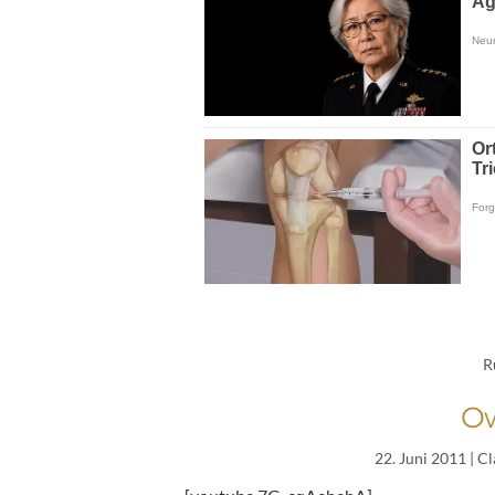
R
Ow
22. Juni 2011
| C