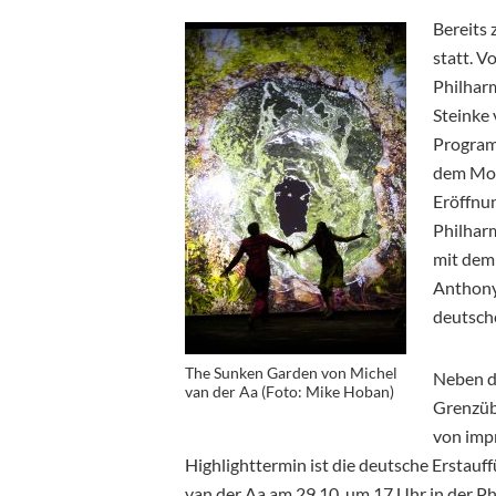
Bereits 
statt. V
Philhar
Steinke 
Program
dem Mot
Eröffnun
Philhar
mit dem
Anthony
deutsch
The Sunken Garden von Michel
Neben d
van der Aa (Foto: Mike Hoban)
Grenzüb
von impr
Highlighttermin ist die deutsche Erstau
van der Aa am 29.10. um 17 Uhr in der P