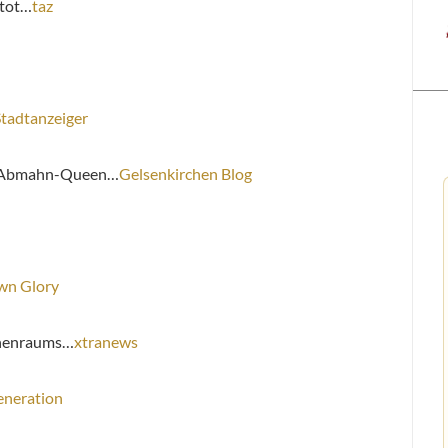
 tot…
taz
Stadtanzeiger
on Abmahn-Queen…
Gelsenkirchen Blog
n Glory
nnenraums…
xtranews
eneration