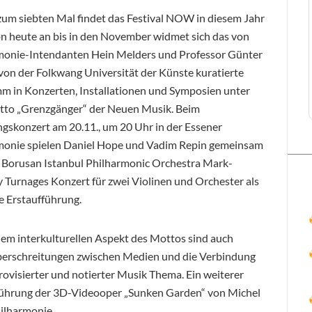
zum siebten Mal findet das Festival NOW in diesem Jahr
on heute an bis in den November widmet sich das von
monie-Intendanten Hein Melders und Professor Günter
von der Folkwang Universität der Künste kuratierte
m in Konzerten, Installationen und Symposien unter
to „Grenzgänger“ der Neuen Musik. Beim
gskonzert am 20.11., um 20 Uhr in der Essener
monie spielen Daniel Hope und Vadim Repin gemeinsam
 Borusan Istanbul Philharmonic Orchestra Mark-
 Turnages Konzert für zwei Violinen und Orchester als
e Erstaufführung.
em interkulturellen Aspekt des Mottos sind auch
erschreitungen zwischen Medien und die Verbindung
ovisierter und notierter Musik Thema. Ein weiterer
fführung der 3D-Videooper „Sunken Garden“ von Michel
hilharmonie.