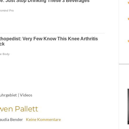
uhrgebiet
|
Videos
en Pallett
laudia Bender
Keine Kommentare