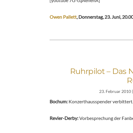
[youtube 7G-cqAehehA]
Owen Pallett
, Donnerstag, 23. Juni, 20.0
Ruhrpilot – Das 
R
23. Februar 2010
|
Bochum:
Konzerthausspender verbitter
Revier-Derby:
Vorbesprechung der Fanb