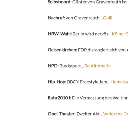
Selbstmord:
Günter von Gravenreuth ist
Nachruf:
von Gravenreuth…
Gulli
NRW-Wahl:
Berlin wird nervös…
Kölner 
Gelsenkirchen:
FDP distanziert sich v
NPD:
Bus kaputt…
Bo Alternativ
Hip-Hop:
BBOY Freestyle Jam…
Hometow
Ruhr2010 I:
Die Vermessung des Welti
Opel-Theater:
Zweiter Akt…
Verlorene G