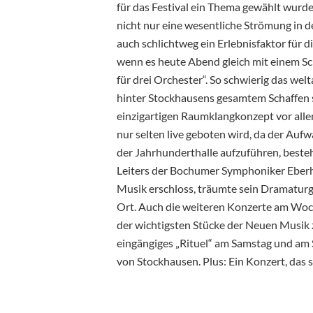
für das Festival ein Thema gewählt wurde
nicht nur eine wesentliche Strömung in 
auch schlichtweg ein Erlebnisfaktor für d
wenn es heute Abend gleich mit einem Sc
für drei Orchester“. So schwierig das we
hinter Stockhausens gesamtem Schaffen s
einzigartigen Raumklangkonzept vor allem
nur selten live geboten wird, da der Auf
der Jahrhunderthalle aufzuführen, besteh
Leiters der Bochumer Symphoniker Eberhard
Musik erschloss, träumte sein Dramaturg
Ort. Auch die weiteren Konzerte am Wo
der wichtigsten Stücke der Neuen Musik 
eingängiges „Rituel“ am Samstag und am
von Stockhausen. Plus: Ein Konzert, das