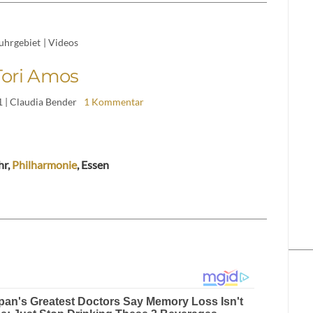
uhrgebiet
|
Videos
Tori Amos
1
| Claudia Bender
1 Kommentar
hr,
Philharmonie
, Essen