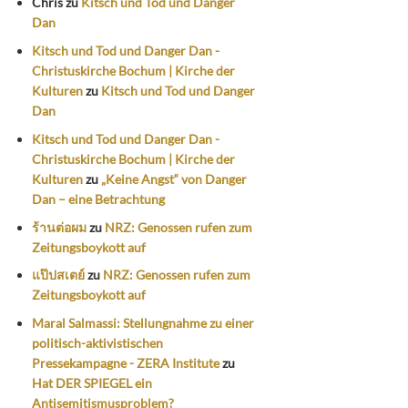
Chris
zu
Kitsch und Tod und Danger
Dan
Kitsch und Tod und Danger Dan -
Christuskirche Bochum | Kirche der
Kulturen
zu
Kitsch und Tod und Danger
Dan
Kitsch und Tod und Danger Dan -
Christuskirche Bochum | Kirche der
Kulturen
zu
„Keine Angst“ von Danger
Dan – eine Betrachtung
ร้านต่อผม
zu
NRZ: Genossen rufen zum
Zeitungsboykott auf
แป๊ปสเตย์
zu
NRZ: Genossen rufen zum
Zeitungsboykott auf
Maral Salmassi: Stellungnahme zu einer
politisch-aktivistischen
Pressekampagne - ZERA Institute
zu
Hat DER SPIEGEL ein
Antisemitismusproblem?