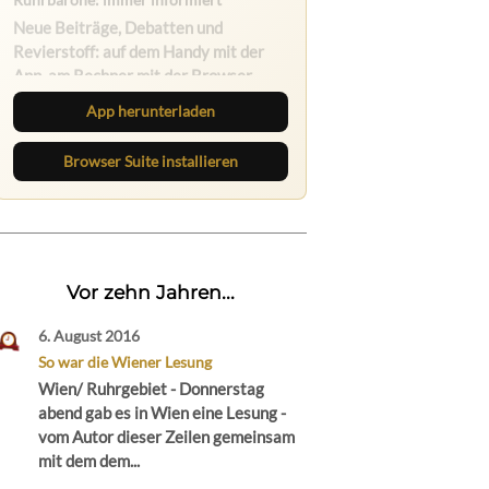
Ruhrbarone auf allen Geräten
Lies unterwegs weiter, speichere
Beiträge und behalte neue Texte
direkt im Browser im Blick.
App herunterladen
Browser Suite installieren
Vor zehn Jahren...
6. August 2016
So war die Wiener Lesung
Wien/ Ruhrgebiet - Donnerstag
abend gab es in Wien eine Lesung -
vom Autor dieser Zeilen gemeinsam
mit dem dem...