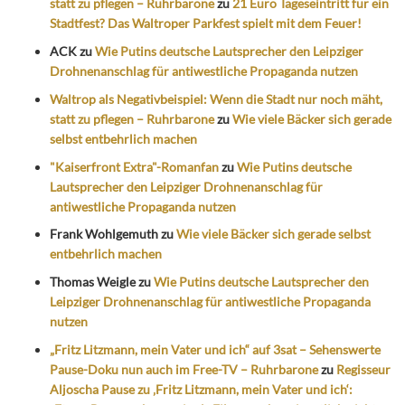
statt zu pflegen – Ruhrbarone
zu
21 Euro Tageseintritt für ein
Stadtfest? Das Waltroper Parkfest spielt mit dem Feuer!
ACK
zu
Wie Putins deutsche Lautsprecher den Leipziger
Drohnenanschlag für antiwestliche Propaganda nutzen
Waltrop als Negativbeispiel: Wenn die Stadt nur noch mäht,
statt zu pflegen – Ruhrbarone
zu
Wie viele Bäcker sich gerade
selbst entbehrlich machen
"Kaiserfront Extra"-Romanfan
zu
Wie Putins deutsche
Lautsprecher den Leipziger Drohnenanschlag für
antiwestliche Propaganda nutzen
Frank Wohlgemuth
zu
Wie viele Bäcker sich gerade selbst
entbehrlich machen
Thomas Weigle
zu
Wie Putins deutsche Lautsprecher den
Leipziger Drohnenanschlag für antiwestliche Propaganda
nutzen
„Fritz Litzmann, mein Vater und ich“ auf 3sat – Sehenswerte
Pause-Doku nun auch im Free-TV – Ruhrbarone
zu
Regisseur
Aljoscha Pause zu ‚Fritz Litzmann, mein Vater und ich‘: