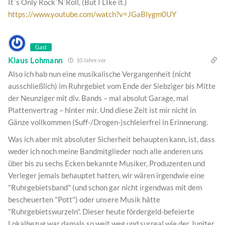
It´s Only Rock`N`Roll, (But I LIke it.)
https://www.youtube.com/watch?v=JGaBlygm0UY
Gast
Klaus Lohmann
10 Jahre vor
Also ich hab nun eine musikalische Vergangenheit (nicht
ausschließlich) im Ruhrgebiet vom Ende der Siebziger bis Mitte
der Neunziger mit div. Bands – mal absolut Garage, mal
Plattenvertrag – hinter mir. Und diese Zeit ist mir nicht in
Gänze vollkommen (Suff-/Drogen-)schleierfrei in Erinnerung.
Was ich aber mit absoluter Sicherheit behaupten kann, ist, dass
weder ich noch meine Bandmitglieder noch alle anderen uns
über bis zu sechs Ecken bekannte Musiker, Produzenten und
Verleger jemals behauptet hatten, wir wären irgendwie eine
"Ruhrgebietsband" (und schon gar nicht irgendwas mit dem
bescheuerten "Pott") oder unsere Musik hätte
"Ruhrgebietswurzeln". Dieser heute fördergeld-befeierte
Lokalbezug war damals so weit weg und surreal wie der Jupiter