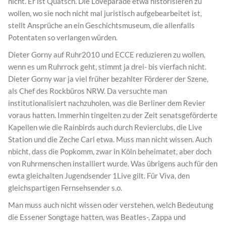
nicht. Er ist Quatsch. Die Loveparade etwa historisieren zu
wollen, wo sie noch nicht mal juristisch aufgebearbeitet ist,
stellt Ansprüche an ein Geschichtsmuseum, die allenfalls
Potentaten so verlangen würden.
Dieter Gorny auf Ruhr2010 und ECCE reduzieren zu wollen,
wenn es um Ruhrrock geht, stimmt ja drei- bis vierfach nicht.
Dieter Gorny war ja viel früher bezahlter Förderer der Szene,
als Chef des Rockbüros NRW. Da versuchte man
institutionalisiert nachzuholen, was die Berliner dem Revier
voraus hatten. Immerhin tingelten zu der Zeit senatsgeförderte
Kapellen wie die Rainbirds auch durch Revierclubs, die Live
Station und die Zeche Carl etwa. Muss man nicht wissen. Auch
nbicht, dass die Popkomm, zwar in Köln beheimatet, aber doch
von Ruhrmenschen installiert wurde. Was übrigens auch für den
ewta gleichalten Jugendsender 1Live gilt. Für Viva, den
gleichspartigen Fernsehsender s.o.
Man muss auch nicht wissen oder verstehen, welch Bedeutung
die Essener Songtage hatten, was Beatles-, Zappa und