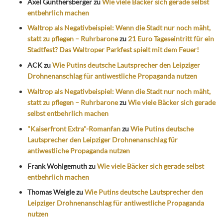
Axel Günthersberger
zu
Wie viele Bäcker sich gerade selbst
entbehrlich machen
Waltrop als Negativbeispiel: Wenn die Stadt nur noch mäht,
statt zu pflegen – Ruhrbarone
zu
21 Euro Tageseintritt für ein
Stadtfest? Das Waltroper Parkfest spielt mit dem Feuer!
ACK
zu
Wie Putins deutsche Lautsprecher den Leipziger
Drohnenanschlag für antiwestliche Propaganda nutzen
Waltrop als Negativbeispiel: Wenn die Stadt nur noch mäht,
statt zu pflegen – Ruhrbarone
zu
Wie viele Bäcker sich gerade
selbst entbehrlich machen
"Kaiserfront Extra"-Romanfan
zu
Wie Putins deutsche
Lautsprecher den Leipziger Drohnenanschlag für
antiwestliche Propaganda nutzen
Frank Wohlgemuth
zu
Wie viele Bäcker sich gerade selbst
entbehrlich machen
Thomas Weigle
zu
Wie Putins deutsche Lautsprecher den
Leipziger Drohnenanschlag für antiwestliche Propaganda
nutzen