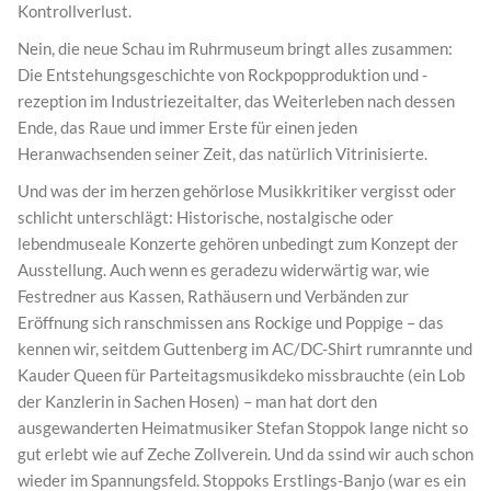
Kontrollverlust.
Nein, die neue Schau im Ruhrmuseum bringt alles zusammen:
Die Entstehungsgeschichte von Rockpopproduktion und -
rezeption im Industriezeitalter, das Weiterleben nach dessen
Ende, das Raue und immer Erste für einen jeden
Heranwachsenden seiner Zeit, das natürlich Vitrinisierte.
Und was der im herzen gehörlose Musikkritiker vergisst oder
schlicht unterschlägt: Historische, nostalgische oder
lebendmuseale Konzerte gehören unbedingt zum Konzept der
Ausstellung. Auch wenn es geradezu widerwärtig war, wie
Festredner aus Kassen, Rathäusern und Verbänden zur
Eröffnung sich ranschmissen ans Rockige und Poppige – das
kennen wir, seitdem Guttenberg im AC/DC-Shirt rumrannte und
Kauder Queen für Parteitagsmusikdeko missbrauchte (ein Lob
der Kanzlerin in Sachen Hosen) – man hat dort den
ausgewanderten Heimatmusiker Stefan Stoppok lange nicht so
gut erlebt wie auf Zeche Zollverein. Und da ssind wir auch schon
wieder im Spannungsfeld. Stoppoks Erstlings-Banjo (war es ein