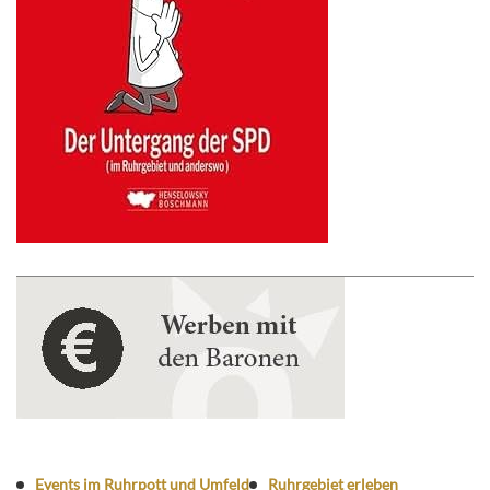
Events im Ruhrpott und Umfeld
Ruhrgebiet erleben