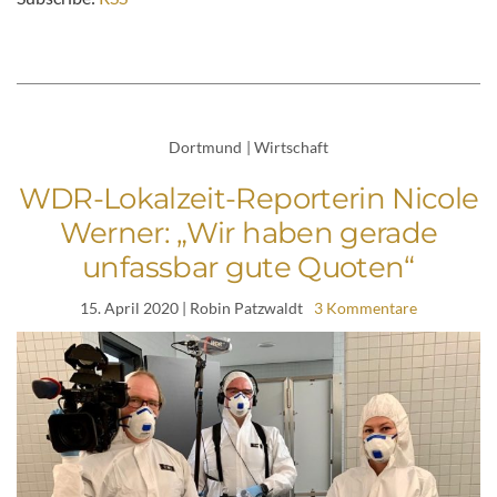
Dortmund
|
Wirtschaft
WDR-Lokalzeit-Reporterin Nicole
Werner: „Wir haben gerade
unfassbar gute Quoten“
15. April 2020
| Robin Patzwaldt
3 Kommentare