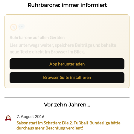
Ruhrbarone: immer informiert
Ruhrbarone auf allen Geräten
Lies unterwegs weiter, speichere Beiträge und behalte
neue Texte direkt im Browser im Blick.
App herunterladen
Browser Suite installieren
Vor zehn Jahren...
7. August 2016
Saisonstart im Schatten: Die 2. Fußball-Bundesliga hätte
durchaus mehr Beachtung verdient!