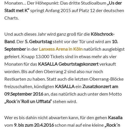
Monaten… Der Höhepunkt: Das dritte Studioalbum
„Us der
Stadt met K“
springt Anfang 2015 auf Platz 12 der deutschen
Charts.
Und auch dieses Jahr wird ganz groß für die
Kölschrock-
Band
. Der
5. Geburtstag
steht vor der Tür und wird am
10.
September
in der
Lanxess Arena in Köln
natürlich ausgiebigst
gefeiert. Knapp 13.000 Tickets sind in etwas mehr als vier
Monaten für das
KASALLA Geburtstagskonzert
verkauft
worden. Bis auf den Oberrang 2 sind also nur noch
Restkarten zu haben. Statt auch die letzten Oberrang-Blöcke
freizuschalten, kündigten
KASALLA
ein
Zusatzkonzert am
09.September 2016
an, das natürlich auch
unter dem Motto
„Rock´n´Roll un Ufftata“
stehen wird.
Wer es bis dahin nicht abwarten kann, für den gehen
Kasalla
vom
9. bis zum 20.4.2016
schon mal auf eine kleine
„Rock´n