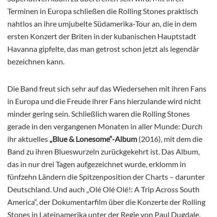
Terminen in Europa schließen die Rolling Stones praktisch
nahtlos an ihre umjubelte Südamerika-Tour an, die in dem
ersten Konzert der Briten in der kubanischen Hauptstadt
Havanna gipfelte, das man getrost schon jetzt als legendär
bezeichnen kann.
Die Band freut sich sehr auf das Wiedersehen mit ihren Fans
in Europa und d
ie Freude ihrer Fans hierzulande wird nicht
minder gering sein. Schließlich waren die Rolling Stones
gerade in den vergangenen Monaten in aller Munde: Durch
ihr aktuelles
„Blue & Lonesome“-Album
(2016), mit dem die
Band zu ihren Blueswurzeln zurückgekehrt ist. Das Album,
das in nur drei Tagen aufgezeichnet wurde, erklomm in
fünfzehn Ländern die Spitzenposition der Charts – darunter
Deutschland. Und auch „Olé Olé Olé!: A Trip Across South
America“, der Dokumentarfilm über die Konzerte der Rolling
Stones in Lateinamerika unter der Regie von Paul Dugdale,