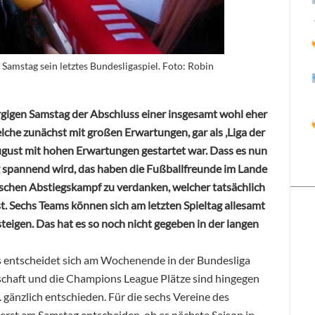
Samstag sein letztes Bundesligaspiel. Foto: Robin
rgigen Samstag der Abschluss einer insgesamt wohl eher
che zunächst mit großen Erwartungen, gar als ‚Liga der
August mit hohen Erwartungen gestartet war. Dass es nun
 spannend wird, das haben die Fußballfreunde im Lande
schen Abstiegskampf zu verdanken, welcher tatsächlich
t. Sechs Teams können sich am letzten Spieltag allesamt
teigen. Das hat es so noch nicht gegeben in der langen
 entscheidet sich am Wochenende in der Bundesliga
schaft und die Champions League Plätze sind hingegen
 gänzlich entschieden. Für die sechs Vereine des
 erst am Samstag entscheiden, ob es nächste Saison in