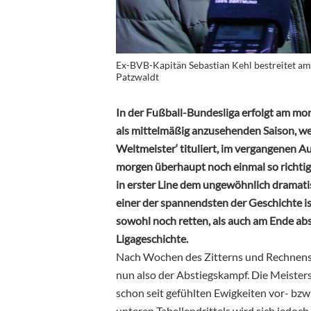
Ex-BVB-Kapitän Sebastian Kehl bestreitet am 
Patzwaldt
In der Fußball-Bundesliga erfolgt am mo
als mittelmäßig anzusehenden Saison, wel
Weltmeister‘ tituliert, im vergangenen 
morgen überhaupt noch einmal so richtig
in erster Line dem ungewöhnlich dramati
einer der spannendsten der Geschichte is
sowohl noch retten, als auch am Ende abs
Ligageschichte.
Nach Wochen des Zitterns und Rechnens
nun also der Abstiegskampf. Die Meister
schon seit gefühlten Ewigkeiten vor- bzw.
unteren Tabellendrittels wird sich jedoch