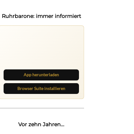
Ruhrbarone: immer informiert
Ruhrbarone auf allen Geräten
Lies unterwegs weiter, speichere
Beiträge und behalte neue Texte
direkt im Browser im Blick.
App herunterladen
Browser Suite installieren
Vor zehn Jahren...