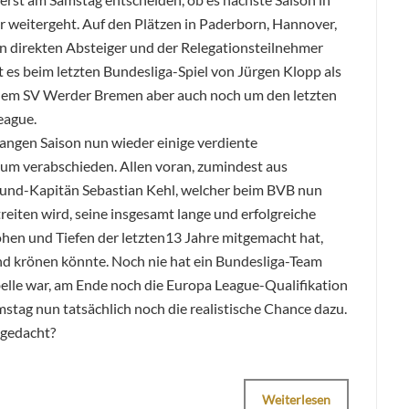
er weitergeht. Auf den Plätzen in Paderborn, Hannover,
 direkten Absteiger und der Relegationsteilnehmer
ht es beim letzten Bundesliga-Spiel von Jürgen Klopp als
dem SV Werder Bremen aber auch noch um den letzten
eague.
langen Saison nun wieder einige verdiente
kum verabschieden. Allen voran, zumindest aus
mund-Kapitän Sebastian Kehl, welcher beim BVB nun
reiten wird, seine insgesamt lange und erfolgreiche
Höhen und Tiefen der letzten13 Jahre mitgemacht hat,
d krönen könnte. Noch nie hat ein Bundesliga-Team
abelle war, am Ende noch die Europa League-Qualifikation
stag nun tatsächlich noch die realistische Chance dazu.
 gedacht?
Weiterlesen