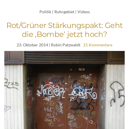
Politik
|
Ruhrgebiet
|
Videos
Rot/Grüner Stärkungspakt: Geht
die ‚Bombe‘ jetzt hoch?
23. Oktober 2014
| Robin Patzwaldt
21 Kommentare