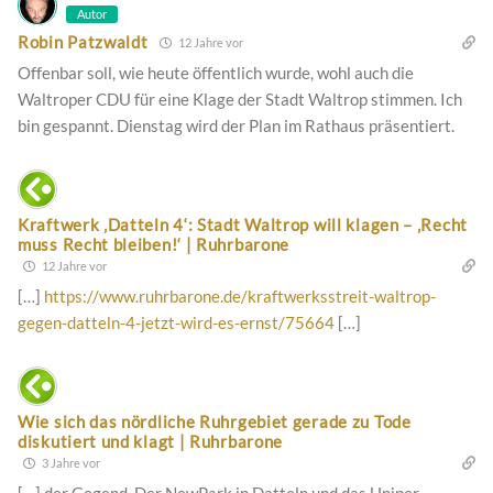
Autor
Robin Patzwaldt
12 Jahre vor
Offenbar soll, wie heute öffentlich wurde, wohl auch die
Waltroper CDU für eine Klage der Stadt Waltrop stimmen. Ich
bin gespannt. Dienstag wird der Plan im Rathaus präsentiert.
Kraftwerk ‚Datteln 4‘: Stadt Waltrop will klagen – ‚Recht
muss Recht bleiben!‘ | Ruhrbarone
12 Jahre vor
[…]
https://www.ruhrbarone.de/kraftwerksstreit-waltrop-
gegen-datteln-4-jetzt-wird-es-ernst/75664
[…]
Wie sich das nördliche Ruhrgebiet gerade zu Tode
diskutiert und klagt | Ruhrbarone
3 Jahre vor
[…] der Gegend. Der NewPark in Datteln und das Uniper