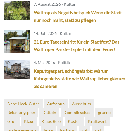
7. August 2026 · Kultur
Waltrop als Negativbeispiel: Wenn die Stadt
nur noch mäht, statt zu pflegen
14. Juli 2026 · Kultur
21 Euro Tageseintritt für ein Stadtfest? Das
Waltroper Parkfest spielt mit dem Feuer!
4. Mai 2026 · Politik
Kaputtgespart, schöngefärbt: Warum
Ruhrgebietsstädte wie Waltrop lieber glänzen
als sanieren
Anne Heck-Guthe
Aufschub
Ausschuss
Bebauungsplan
Datteln
Dominik schad
gruene
Grün
Klage
Klaus Beie
Kosten
Kraftwerk
landesregierung
linke
Rathaus
rot
spd