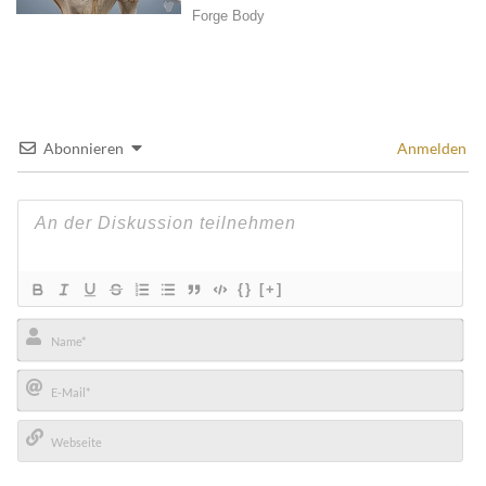
Abonnieren
Anmelden
{}
[+]
Name*
E-
Mail*
Webseite