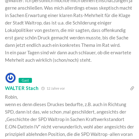
@Walter: Ich persönlich möchte mich deinen Einschätzungen ja
gerne anschließen. Was mich allerdings etwas skeptisch macht
in Sachen Erwartung einer klaren Rats-Mehrheit für die Klage
der Stadt Waltrop, das ist u.a. die Schilderung einiger
Lokalpolitiker von gestern, die mir sagten, dass offenkundig
erst ganz schön Druck gemacht werden musste, bis die Sache
dann jetzt endlich auch ein konkretes Thema im Rat wird.
In ein paar Tagen sind wir dann auch schlauer, ob die erwartete
Mehrheit auch wirklich (schon/noch) steht.
Gast
WALTER Stach
12 Jahre vor
Robin,
wenn es denn dieses Druckes bedurfte, z.B. auch in Richtung
SPD, dann ist das, wie schon ‚mal geschildert, angesichts der
„Geschichte der SPD Waltrop in Sachen Kraftwerkstandort
E.ON-Datteln IV“ nicht verwunderlich, wohl aber angesichts der
prinzipiell ablehnden Position, die die SPD Waltrop -allen voran