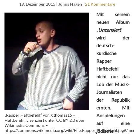
19. Dezember 2015
| Julius Hagen
21 Kommentare
Mit seinem
neuen Album
„
Unzensiert
“
wird der
deutsch-
kurdische
Rapper
Haftbefehl
nicht nur das
Lob der Musik-
Journalisten
der Republik
ernten. Mit
„Rapper Haftbefehl“ von g.thomas15 –
Anspielungen
Haftbefehl. Lizenziert unter CC BY 2.0 über
auf eine
Wikimedia Commons –
https://commons.wikimedia.org/wiki/File:Rapper_Haftbefehl.jpg#/med
jüdische