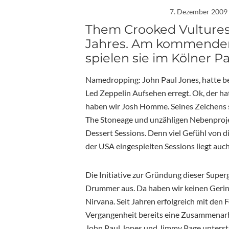
7. Dezember 2009
Them Crooked Vultures
Jahres. Am kommenden
spielen sie im Kölner P
Namedropping: John Paul Jones, hatte be
Led Zeppelin Aufsehen erregt. Ok, der ha
haben wir Josh Homme. Seines Zeichens
The Stoneage und unzähligen Nebenproje
Dessert Sessions. Denn viel Gefühl von 
der USA eingespielten Sessions liegt auc
Die Initiative zur Gründung dieser Supe
Drummer aus. Da haben wir keinen Gerin
Nirvana. Seit Jahren erfolgreich mit den F
Vergangenheit bereits eine Zusammenarb
John Paul Jones und Jimmy Page unterst