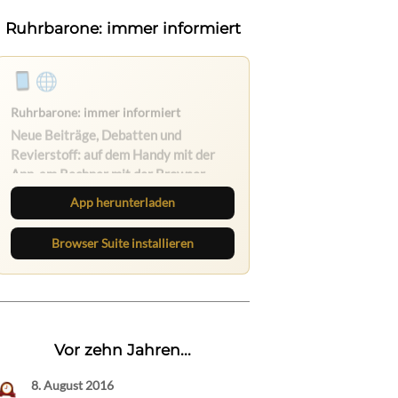
Ruhrbarone: immer informiert
Ruhrbarone auf allen Geräten
Lies unterwegs weiter, speichere
Beiträge und behalte neue Texte
direkt im Browser im Blick.
App herunterladen
Browser Suite installieren
Vor zehn Jahren...
8. August 2016