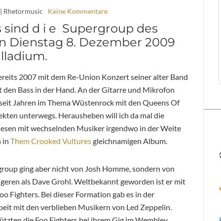
| Rhetormusic
Keine Kommentare
 sind d i e Supergroup des
 Dienstag 8. Dezember 2009
alladium.
reits 2007 mit dem Re-Union Konzert seiner alter Band
t den Bass in der Hand. An der Gitarre und Mikrofon
 seit Jahren im Thema Wüstenrock mit den Queens Of
kten unterwegs. Herausheben will ich da mal die
diesen mit wechselnden Musiker irgendwo in der Weite
h in
Them Crooked Vultures
gleichnamigen Album.
rgroup ging aber nicht von Josh Homme, sondern von
geren als Dave Grohl. Weltbekannt geworden ist er mit
oo Fighters. Bei dieser Formation gab es in der
eit mit den verblieben Musikern von Led Zeppelin.
ützten die Foo Fighters bei ihrem Gig im Wembley