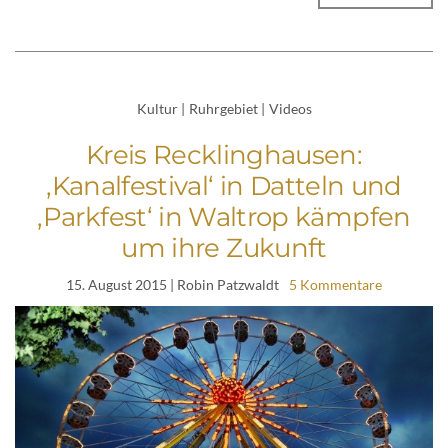
Kultur
|
Ruhrgebiet
|
Videos
Kreis Recklinghausen:
‚Kanalfestival‘ in Datteln und
‚Parkfest‘ in Waltrop kämpfen
um ihre Zukunft
15. August 2015
| Robin Patzwaldt
5 Kommentare