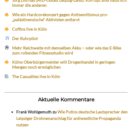
Jörg Dornau (AfD-Oblast Leipzig-Land): Korrupt sind natürlich
immer die anderen
Wie ein Hardcorekonzert gegen Antisemitismus pro-
„palästinensische“ Aktivisten entlarvt
Coffins live in Köln
Der Ruhrpilot
Mehr Reichweite mit demselben Akku – oder wie das E-Bike
zum rollenden Fitnessstudio wird
Kölns Oberbürgermeister will Drogenhandel in geringen
Mengen noch ermöglichen
The Casualties live in Köln
Aktuelle Kommentare
Frank Wohlgemuth
zu
Wie Putins deutsche Lautsprecher den
Leipziger Drohnenanschlag für antiwestliche Propaganda
nutzen